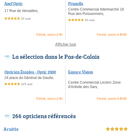
Axel'Optic
Prunelle
Centre Commercial Intermarché 18
17 Rue de Versailles,
Rue des Poissonniers,
20 avis
5,0 étoiles sur 5
20 avis
5,0 étoiles sur 5
Fermé, ouvre à 9h
Fermé, ouvre à 9h30
Afficher tout
La sélection dans le Pas-de-Calais
Opticien Étaples - Optic 2000
Espace Vision
24 place du Général de Gaulle,
Centre Commercial Leclerc Zone
425 avis
5,0 étoiles sur 5
d'Activite des Sars,
Fermé, ouvre à 9h
Fermé, ouvre à 8h30
266 opticiens référencés
Acuitis
5,0 étoiles sur 5