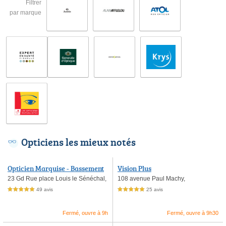
Filtrer
par marque
Opticiens les mieux notés
Opticien Marquise - Bassement
Vision Plus
Optique - Regards
23 Gd Rue place Louis le Sénéchal,
108 avenue Paul Machy,
49 avis
25 avis
5,0 étoiles sur 5
5,0 étoiles sur 5
Fermé, ouvre à 9h
Fermé, ouvre à 9h30