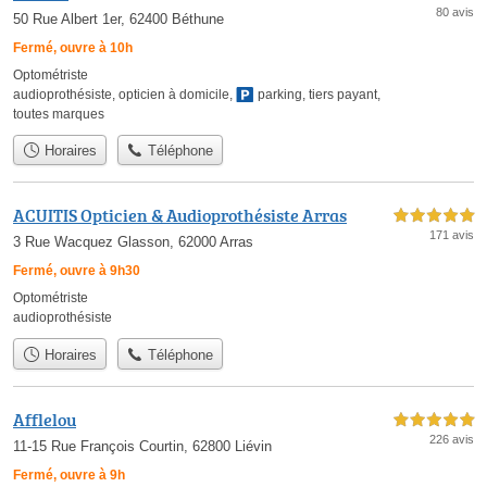
80 avis
50 Rue Albert 1er, 62400 Béthune
Fermé, ouvre à 10h
Optométriste
audioprothésiste
,
opticien à domicile
,
parking
,
tiers payant
,
toutes marques
Horaires
Téléphone
ACUITIS Opticien & Audioprothésiste Arras
5,0 étoiles sur 5
171 avis
3 Rue Wacquez Glasson, 62000 Arras
Fermé, ouvre à 9h30
Optométriste
audioprothésiste
Horaires
Téléphone
Afflelou
5,0 étoiles sur 5
226 avis
11-15 Rue François Courtin, 62800 Liévin
Fermé, ouvre à 9h