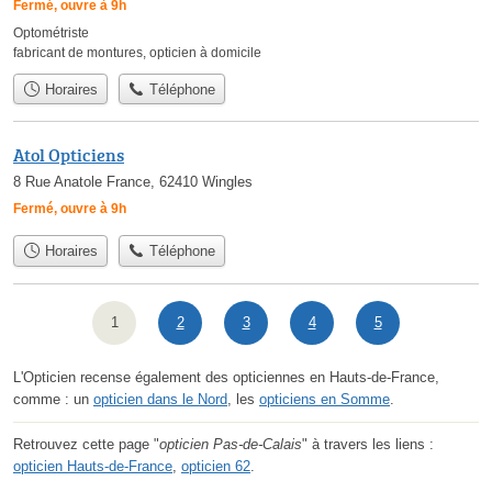
Fermé, ouvre à 9h
Optométriste
fabricant de montures
,
opticien à domicile
Horaires
Téléphone
Atol Opticiens
8 Rue Anatole France, 62410 Wingles
Fermé, ouvre à 9h
Horaires
Téléphone
1
2
3
4
5
L'Opticien recense également des opticiennes en Hauts-de-France,
comme : un
opticien dans le Nord
, les
opticiens en Somme
.
Retrouvez cette page "
opticien Pas-de-Calais
" à travers les liens :
opticien Hauts-de-France
,
opticien 62
.