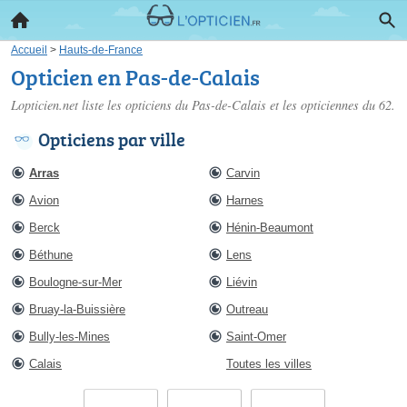
Accueil
>
Hauts-de-France
Opticien en Pas-de-Calais
Lopticien.net liste les
opticiens du Pas-de-Calais
et les opticiennes du 62.
Opticiens par ville
Arras
Carvin
Avion
Harnes
Berck
Hénin-Beaumont
Béthune
Lens
Boulogne-sur-Mer
Liévin
Bruay-la-Buissière
Outreau
Bully-les-Mines
Saint-Omer
Calais
Toutes les villes