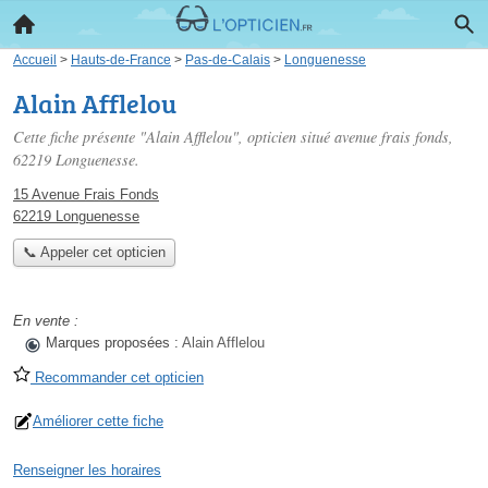
Accueil
>
Hauts-de-France
>
Pas-de-Calais
>
Longuenesse
Alain Afflelou
Cette fiche présente "Alain Afflelou", opticien situé
avenue frais fonds
,
62219 Longuenesse.
15 Avenue Frais Fonds
62219 Longuenesse
📞 Appeler cet opticien
En vente :
Marques proposées :
Alain Afflelou
Recommander cet opticien
Améliorer cette fiche
Renseigner les horaires