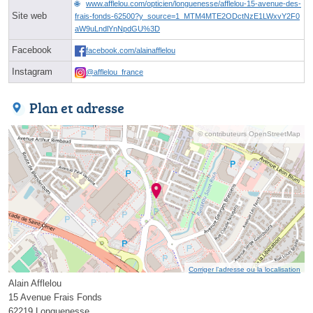
www.afflelou.com/opticien/longuenesse/afflelou-15-avenue-des-
Site web
frais-fonds-62500?y_source=1_MTM4MTE2ODctNzE1LWxvY2F0
aW9uLndlYnNpdGU%3D
Facebook
facebook.com/alainafflelou
Instagram
@afflelou_france
Plan et adresse
© contributeurs OpenStreetMap
Corriger l’adresse ou la localisation
Alain Afflelou
15 Avenue Frais Fonds
62219 Longuenesse