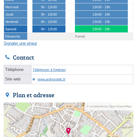
Mercredi
9h - 12h30
13h30 - 19h
Jeudi
9h - 12h30
13h30 - 19h
Vendredi
9h - 12h30
13h30 - 19h
Samedi
9h - 12h30
13h30 - 19h
Dimanche
Fermé
Signaler une erreur
Contact
Téléphone
Téléphoner à l'opticien
Site web
www.ardresoptic.fr
Plan et adresse
© contributeurs OpenStreetMap