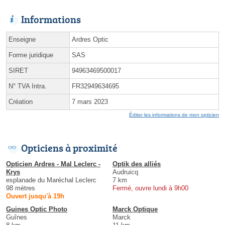
Informations
Enseigne
Ardres Optic
Forme juridique
SAS
SIRET
94963469500017
N° TVA Intra.
FR32949634695
Création
7 mars 2023
Éditer les informations de mon opticien
Opticiens à proximité
Opticien Ardres - Mal Leclerc -
Optik des alliés
Krys
Audruicq
esplanade du Maréchal Leclerc
7 km
98 mètres
Fermé, ouvre lundi à 9h00
Ouvert jusqu'à 19h
Guines Optic Photo
Marck Optique
Guînes
Marck