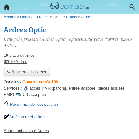
Accueil
>
Hauts-de-France
>
Pas-de-Calais
>
Ardres
Ardres Optic
Cette fiche présente "Ardres Optic", opticien situé
place d'armes
, 62610
Ardres.
19 place d'Armes
62610 Ardres
📞 Appeler cet opticien
Opticien
-
Ouvert jusqu'à 19h
Services :
accès
PMR
(parking, entrée adaptée, places assises
PMR)
,
CB acceptée
Recommander cet opticien
Améliorer cette fiche
Autres opticiens à Ardres