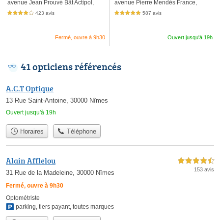
avenue Jean Prouvé Bât Actipol,
avenue Pierre Mendès France,
423 avis
587 avis
4,0 étoiles sur 5
5,0 étoiles sur 5
Fermé, ouvre à 9h30
Ouvert jusqu'à 19h
41 opticiens référencés
A.C.T Optique
13 Rue Saint-Antoine, 30000 Nîmes
Ouvert jusqu'à 19h
Horaires
Téléphone
Alain Afflelou
4,5 étoiles sur 5
153 avis
31 Rue de la Madeleine, 30000 Nîmes
Fermé, ouvre à 9h30
Optométriste
parking
,
tiers payant
,
toutes marques