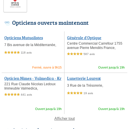
Opticiens ouverts maintenant
Opticiens Mutualistes
Générale d'Optique
Centre Commercial Carrefour 1755
7 Bis avenue de la Méditerranée,
avenue Pierre Mendès France,
118 avis
5,0 étoiles sur 5
587 avis
5,0 étoiles sur 5
Fermé, ouvre à 9h15
Ouvert jusqu'à 19h
Opticien Nimes - Valmedica - Kr
Lunetterie Laurent
ys
221 Rue Claude Nicolas Ledoux
3 Rue de la Trésorerie,
Immeuble Valmedica,
19 avis
5,0 étoiles sur 5
441 avis
5,0 étoiles sur 5
Ouvert jusqu'à 19h
Ouvert jusqu'à 19h
Afficher tout