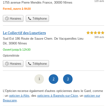
120 avis
1755 avenue Pierre Mendès France, 30000 Nîmes
Fermé, ouvre à 9h30
Horaires
Téléphone
Le Collectif des Lunetiers
5,0 étoiles sur 5
349 avis
Sud Est 186 Route de Sauve Chem. De Vacquerolles Lieu
Dit, 30900 Nîmes
Ouvert jusqu'à 12h30
Optométriste
Horaires
Téléphone
1
2
3
L'Opticien recense également d'autres opticiennes dans le Gard, comme
: un
opticien à Alès
, des
opticiens à Bagnols-sur-Cèze
, un
opticien sur
Beaucaire
.