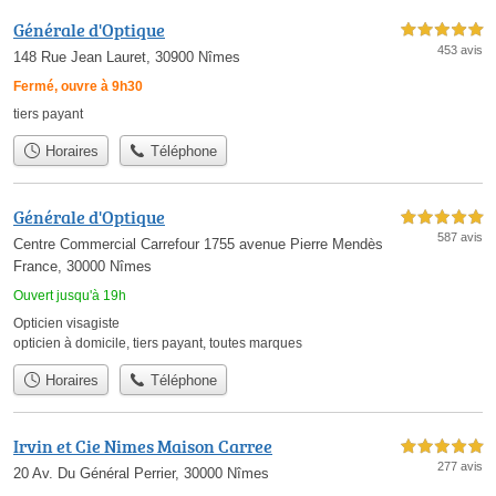
Générale d'Optique
5,0 étoiles sur 5
453 avis
148 Rue Jean Lauret, 30900 Nîmes
Fermé, ouvre à 9h30
tiers payant
Horaires
Téléphone
Générale d'Optique
5,0 étoiles sur 5
587 avis
Centre Commercial Carrefour 1755 avenue Pierre Mendès
France, 30000 Nîmes
Ouvert jusqu'à 19h
Opticien visagiste
opticien à domicile
,
tiers payant
,
toutes marques
Horaires
Téléphone
Irvin et Cie Nimes Maison Carree
5,0 étoiles sur 5
277 avis
20 Av. Du Général Perrier, 30000 Nîmes