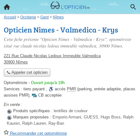
Accueil
>
Occitanie
>
Gard
>
Nîmes
Opticien Nimes - Valmedica - Krys
Cette fiche présente "Opticien Nimes - Valmedica - Krys", optométriste
situé
rue claude nicolas ledoux immeuble valmedica
, 30900 Nîmes.
221 Rue Claude Nicolas Ledoux Immeuble Valmedica
30900 Nîmes
📞 Appeler cet opticien
Optométriste
-
Ouvert jusqu'à 19h
Services :
tiers payant
,
accès
PMR
(parking, entrée adaptée, places
assises PMR)
,
CB acceptée
En vente :
Produits spécifiques :
lentilles de couleur
Marques proposées :
Emporio Armani, GUESS, Hugo Boss, Ralph
Kauren, Ralph Lauren, Ray-Ban
Recommander cet optométriste