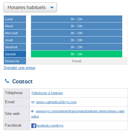
Lundi
9h - 19h
Mardi
9h - 19h
Mercredi
9h - 19h
Jeudi
9h - 19h
Vendredi
9h - 19h
Samedi
9h - 19h
Dimanche
Fermé
Signaler une erreur
Contact
Téléphone
Téléphoner à l'opticien
Email
nimes-valmedicaⓐkrys.com
www.krys.com/opticien/france/gard/opticien-nimes/nimes-valm
Site web
edica
Facebook
facebook.com/krys