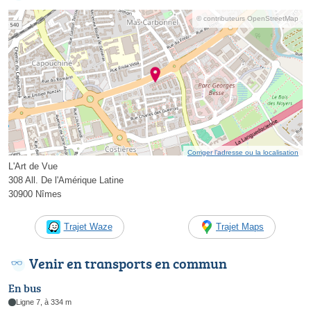
© contributeurs OpenStreetMap
Corriger l’adresse ou la localisation
L'Art de Vue
308 All. De l'Amérique Latine
30900 Nîmes
Trajet Waze
Trajet Maps
Venir en transports en commun
En bus
Ligne 7, à 334 m