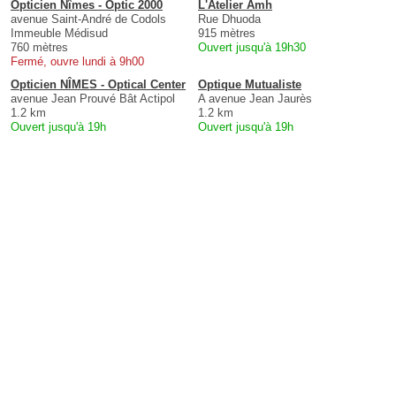
Opticien Nîmes - Optic 2000
L'Atelier Amh
avenue Saint-André de Codols
Rue Dhuoda
Immeuble Médisud
915 mètres
760 mètres
Ouvert jusqu'à 19h30
Fermé, ouvre lundi à 9h00
Opticien NÎMES - Optical Center
Optique Mutualiste
avenue Jean Prouvé Bât Actipol
A avenue Jean Jaurès
1.2 km
1.2 km
Ouvert jusqu'à 19h
Ouvert jusqu'à 19h