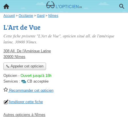
Accueil
>
Occitanie
>
Gard
>
Nîmes
L'Art de Vue
Cette fiche présente "L'Art de Vue", opticien situé
all. de l'amérique
latine
, 30900 Nîmes.
308 All. De l'Amérique Latine
30900 Nîmes
📞 Appeler cet opticien
Opticien
-
Ouvert jusqu'à 18h
Services :
CB acceptée
Recommander cet opticien
Améliorer cette fiche
Autres opticiens à Nîmes