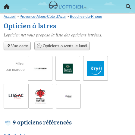
Accueil
>
Provence-Alpes-Côte d'Azur
>
Bouches-du-Rhône
Opticien à Istres
Lopticien.net vous propose la liste des
opticiens istréens
.
Vue carte
Opticiens ouverts le lundi
Filtrer
par marque
9 opticiens référencés