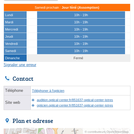
Samedi prochain :
Jour férié (Assomption)
Lundi
10h - 19h
Mardi
10h - 19h
Mercredi
10h - 19h
Jeudi
10h - 19h
Vendredi
10h - 19h
Samedi
10h - 19h
Dimanche
Fermé
Signaler une erreur
Contact
Téléphone
Téléphoner à l'opticien
audition.optical-center.fr/851637-optical-center-istres
Site web
opticien.optical-center.fr/851637-optical-center-istres
Plan et adresse
© contributeurs OpenStreetMap