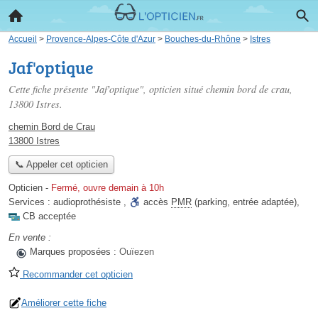
Accueil
>
Provence-Alpes-Côte d'Azur
>
Bouches-du-Rhône
>
Istres
Jaf'optique
Cette fiche présente "Jaf'optique", opticien situé
chemin bord de crau
,
13800 Istres.
chemin Bord de Crau
13800 Istres
📞 Appeler cet opticien
Opticien
-
Fermé, ouvre demain à 10h
Services :
audioprothésiste
,
accès
PMR
(parking, entrée adaptée)
,
CB acceptée
En vente :
Marques proposées :
Ouïezen
Recommander cet opticien
Améliorer cette fiche