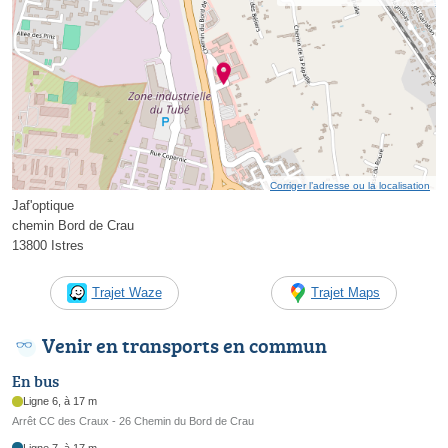
Corriger l’adresse ou la localisation
Jaf'optique
chemin Bord de Crau
13800 Istres
Trajet Waze
Trajet Maps
Venir en transports en commun
En bus
Ligne 6, à 17 m
Arrêt CC des Craux - 26 Chemin du Bord de Crau
Ligne 7, à 17 m