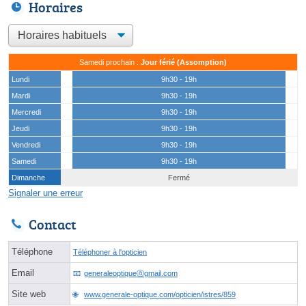
Horaires
Samedi prochain :
Jour férié (Assomption)
Lundi
9h30 - 19h
Mardi
9h30 - 19h
Mercredi
9h30 - 19h
Jeudi
9h30 - 19h
Vendredi
9h30 - 19h
Samedi
9h30 - 19h
Dimanche
Fermé
Signaler une erreur
Contact
Téléphone
Téléphoner à l'opticien
Email
generaleoptiqueⓐgmail.com
Site web
www.generale-optique.com/opticien/istres/859