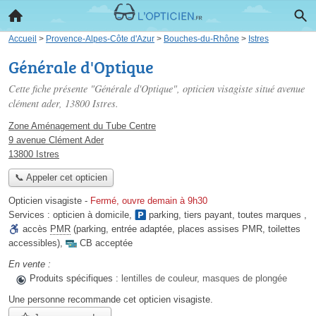
Accueil
>
Provence-Alpes-Côte d'Azur
>
Bouches-du-Rhône
>
Istres
Générale d'Optique
Cette fiche présente "Générale d'Optique", opticien visagiste situé
avenue
clément ader
, 13800 Istres.
Zone Aménagement du Tube Centre
9 avenue Clément Ader
13800 Istres
📞 Appeler cet opticien
Opticien visagiste
-
Fermé, ouvre demain à 9h30
Services :
opticien à domicile
,
parking
,
tiers payant
,
toutes marques
,
accès
PMR
(parking, entrée adaptée, places assises PMR, toilettes
accessibles)
,
CB acceptée
En vente :
Produits spécifiques :
lentilles de couleur, masques de plongée
Une personne
recommande
cet opticien visagiste.