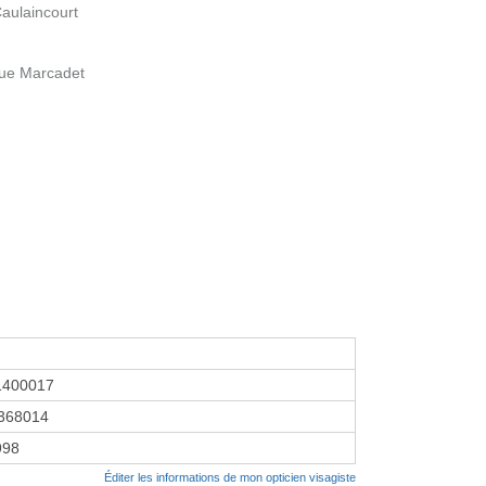
aulaincourt
Rue Marcadet
1400017
368014
1998
Éditer les informations de mon opticien visagiste