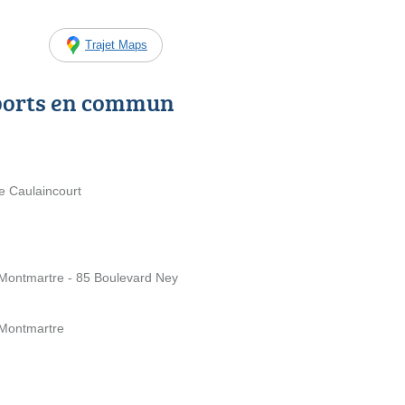
Trajet Maps
ports en commun
e Caulaincourt
 Montmartre - 85 Boulevard Ney
 Montmartre