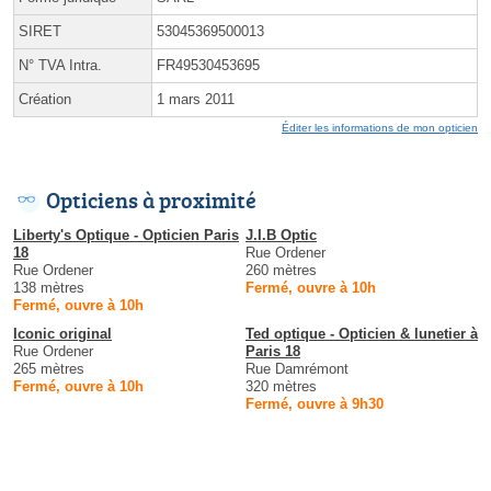
SIRET
53045369500013
N° TVA Intra.
FR49530453695
Création
1 mars 2011
Éditer les informations de mon opticien
Opticiens à proximité
Liberty's Optique - Opticien Paris
J.I.B Optic
18
Rue Ordener
Rue Ordener
260 mètres
138 mètres
Fermé, ouvre à 10h
Fermé, ouvre à 10h
Iconic original
Ted optique - Opticien & lunetier à
Rue Ordener
Paris 18
265 mètres
Rue Damrémont
Fermé, ouvre à 10h
320 mètres
Fermé, ouvre à 9h30