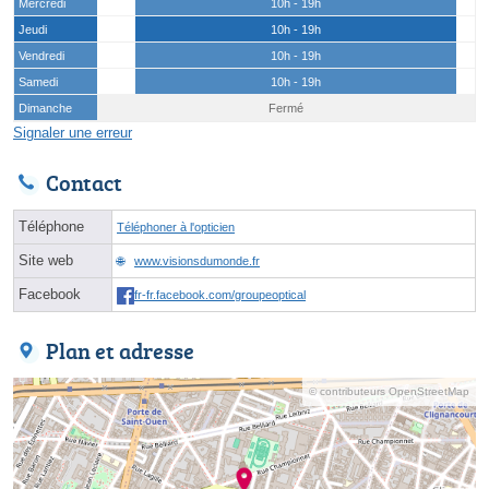
Mercredi
10h - 19h
Jeudi
10h - 19h
Vendredi
10h - 19h
Samedi
10h - 19h
Dimanche
Fermé
Signaler une erreur
Contact
Téléphone
Téléphoner à l'opticien
Site web
www.visionsdumonde.fr
Facebook
fr-fr.facebook.com/groupeoptical
Plan et adresse
© contributeurs OpenStreetMap