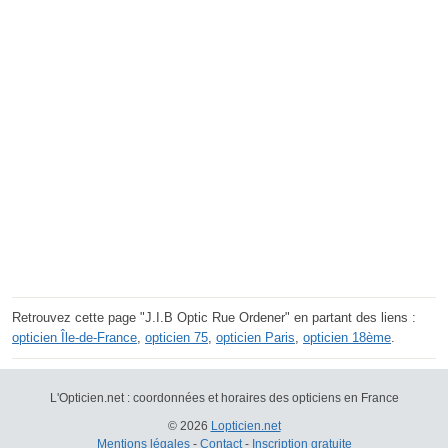
Retrouvez cette page "J.I.B Optic Rue Ordener" en partant des liens :
opticien Île-de-France
,
opticien 75
,
opticien Paris
,
opticien 18ème
.
L'Opticien.net : coordonnées et horaires des opticiens en France
© 2026
Lopticien.net
Mentions légales
-
Contact
-
Inscription gratuite