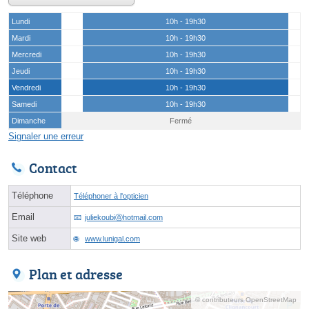
Lundi
10h - 19h30
Mardi
10h - 19h30
Mercredi
10h - 19h30
Jeudi
10h - 19h30
Vendredi
10h - 19h30
Samedi
10h - 19h30
Dimanche
Fermé
Signaler une erreur
Contact
Téléphone
Téléphoner à l'opticien
Email
juliekoubiⓐhotmail.com
Site web
www.lunigal.com
Plan et adresse
© contributeurs OpenStreetMap