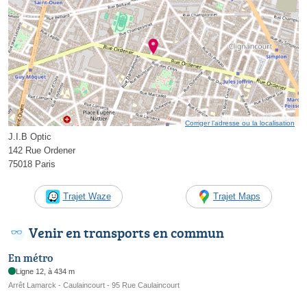
Corriger l’adresse ou la localisation
J.I.B Optic
142 Rue Ordener
75018 Paris
Trajet Waze
Trajet Maps
Venir en transports en commun
En métro
Ligne 12, à 434 m
Arrêt Lamarck - Caulaincourt - 95 Rue Caulaincourt