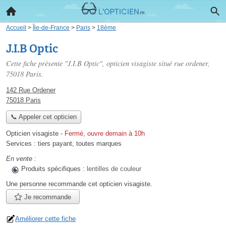
Accueil
>
Île-de-France
>
Paris
>
18ème
J.I.B Optic
Cette fiche présente "J.I.B Optic", opticien visagiste situé
rue ordener
,
75018 Paris.
142 Rue Ordener
75018 Paris
📞 Appeler cet opticien
Opticien visagiste
-
Fermé, ouvre demain à 10h
Services :
tiers payant
,
toutes marques
En vente :
Produits spécifiques :
lentilles de couleur
Une personne
recommande
cet opticien visagiste.
Je recommande
Améliorer cette fiche