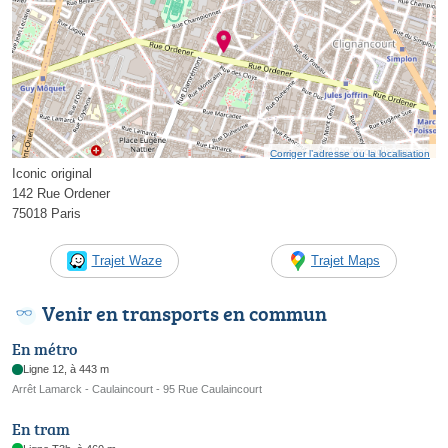
Corriger l’adresse ou la localisation
Iconic original
142 Rue Ordener
75018 Paris
Trajet Waze
Trajet Maps
Venir en transports en commun
En métro
Ligne 12, à 443 m
Arrêt Lamarck - Caulaincourt - 95 Rue Caulaincourt
En tram