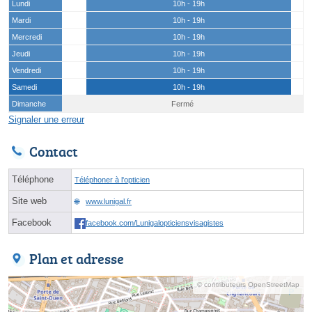
Lundi
10h - 19h
Mardi
10h - 19h
Mercredi
10h - 19h
Jeudi
10h - 19h
Vendredi
10h - 19h
Samedi
10h - 19h
Dimanche
Fermé
Signaler une erreur
Contact
Téléphone
Téléphoner à l'opticien
Site web
www.lunigal.fr
Facebook
facebook.com/Lunigalopticiensvisagistes
Plan et adresse
© contributeurs OpenStreetMap