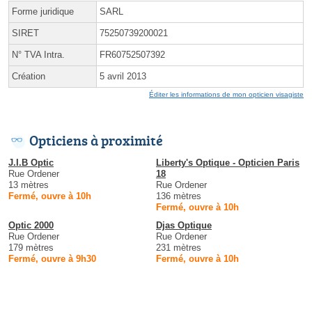
Forme juridique
SARL
SIRET
75250739200021
N° TVA Intra.
FR60752507392
Création
5 avril 2013
Éditer les informations de mon opticien visagiste
Opticiens à proximité
J.I.B Optic
Liberty's Optique - Opticien Paris
Rue Ordener
18
13 mètres
Rue Ordener
Fermé, ouvre à 10h
136 mètres
Fermé, ouvre à 10h
Optic 2000
Djas Optique
Rue Ordener
Rue Ordener
179 mètres
231 mètres
Fermé, ouvre à 9h30
Fermé, ouvre à 10h