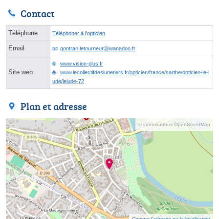
Contact
Téléphone
Téléphoner à l'opticien
Email
gontran.letourneurⓐwanadoo.fr
www.vision-plus.fr
Site web
www.lecollectifdeslunetiers.fr/opticien/france/sarthe/opticien-le-l
ude/lelude-72
Plan et adresse
© contributeurs OpenStreetMap
Corriger l’adresse ou la localisation