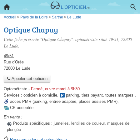
Accueil
>
Pays de la Loire
>
Sarthe
>
Le Lude
Optique Chapuy
Cette fiche présente "Optique Chapuy", optométriste situé
49/51
, 72800
Le Lude.
49/51
Rue d'Orée
72800 Le Lude
📞 Appeler cet opticien
Optométriste
-
Fermé, ouvre mardi à 9h30
Services :
opticien à domicile
,
parking
,
tiers payant
,
toutes marques
,
accès
PMR
(parking, entrée adaptée, places assises PMR)
,
CB acceptée
En vente :
Produits spécifiques :
jumelles, lentilles de couleur, masques de
plongée
Recommander cet optométriste