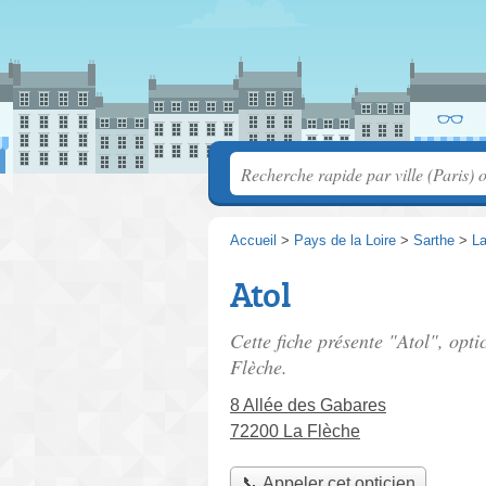
Accueil
>
Pays de la Loire
>
Sarthe
>
La
Atol
Cette fiche présente "Atol", opti
Flèche.
8 Allée des Gabares
72200 La Flèche
📞 Appeler cet opticien