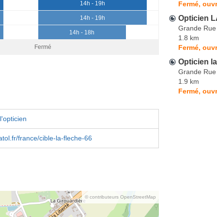
Fermé, ouvr
14h - 19h
Opticien 
14h - 19h
Grande Rue
14h - 18h
1.8 km
Fermé, ouvr
Fermé
Opticien l
Grande Rue
1.9 km
Fermé, ouvr
'opticien
ol.fr/france/cible-la-fleche-66
© contributeurs OpenStreetMap