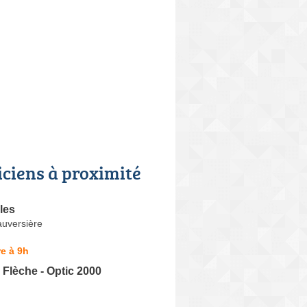
iciens à proximité
les
auversière
e à 9h
a Flèche - Optic 2000