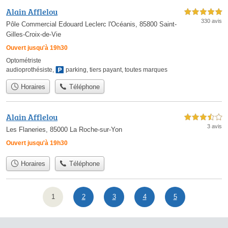
Alain Afflelou
5,0 étoiles sur 5
330 avis
Pôle Commercial Edouard Leclerc l'Océanis, 85800 Saint-
Gilles-Croix-de-Vie
Ouvert jusqu'à 19h30
Optométriste
audioprothésiste
,
parking
,
tiers payant
,
toutes marques
Horaires
Téléphone
Alain Afflelou
3,5 étoiles sur 5
3 avis
Les Flaneries, 85000 La Roche-sur-Yon
Ouvert jusqu'à 19h30
Horaires
Téléphone
1
2
3
4
5