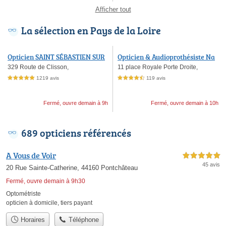
Afficher tout
La sélection en Pays de la Loire
Opticien SAINT SÉBASTIEN SUR
Opticien & Audioprothésiste Na
LOIRE - Optical Center
ntes - Lissac - Place Royale
329 Route de Clisson,
11 place Royale Porte Droite,
1219 avis
119 avis
5,0 étoiles sur 5
4,5 étoiles sur 5
Fermé, ouvre demain à 9h
Fermé, ouvre demain à 10h
689 opticiens référencés
A Vous de Voir
5,0 étoiles sur 5
45 avis
20 Rue Sainte-Catherine, 44160 Pontchâteau
Fermé, ouvre demain à 9h30
Optométriste
opticien à domicile
,
tiers payant
Horaires
Téléphone