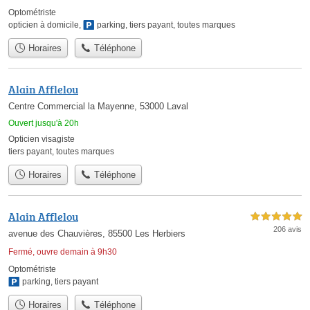
Optométriste
opticien à domicile
,
parking
,
tiers payant
,
toutes marques
Horaires
Téléphone
Alain Afflelou
Centre Commercial la Mayenne, 53000 Laval
Ouvert jusqu'à 20h
Opticien visagiste
tiers payant
,
toutes marques
Horaires
Téléphone
Alain Afflelou
5,0 étoiles sur 5
206 avis
avenue des Chauvières, 85500 Les Herbiers
Fermé, ouvre demain à 9h30
Optométriste
parking
,
tiers payant
Horaires
Téléphone