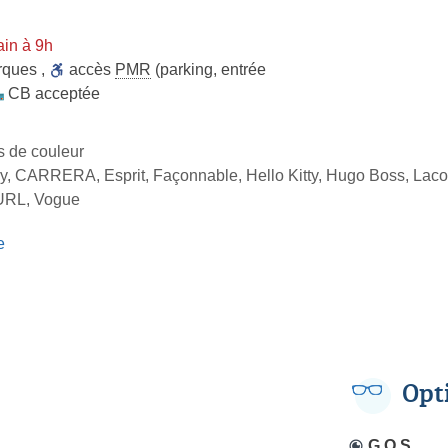
in à 9h
rques
,
accès
PMR
(parking, entrée
CB acceptée
es de couleur
y, CARRERA, Esprit, Façonnable, Hello Kitty, Hugo Boss, Laco
URL, Vogue
e
Opt
G.O.S