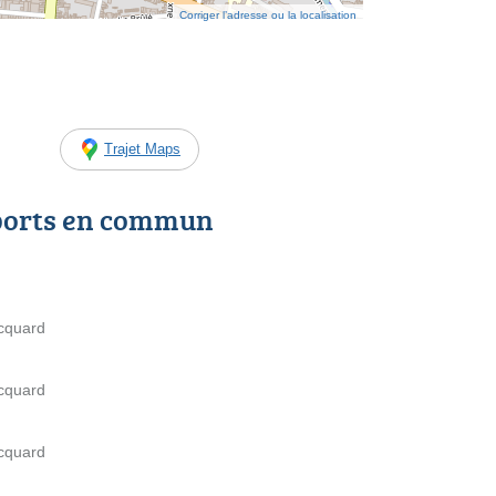
Corriger l’adresse ou la localisation
Trajet Maps
ports en commun
cquard
cquard
cquard