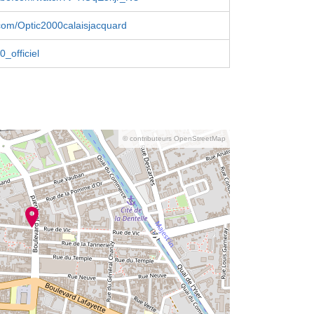
com/Optic2000calaisjacquard
_officiel
© contributeurs OpenStreetMap