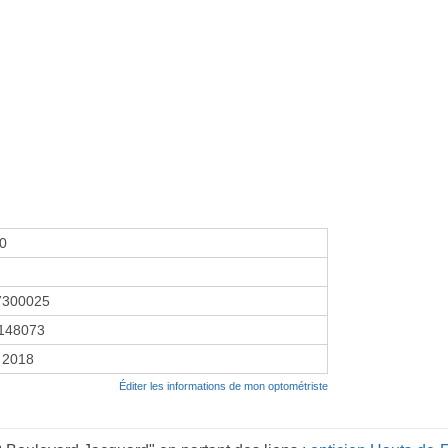
00
7300025
148073
r 2018
Éditer les informations de mon optométriste