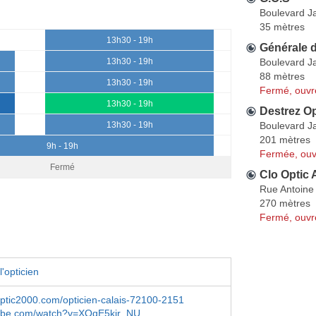
Boulevard J
35 mètres
13h30 - 19h
Générale 
Boulevard J
13h30 - 19h
88 mètres
13h30 - 19h
Fermé, ouvr
13h30 - 19h
Destrez Op
Boulevard J
13h30 - 19h
201 mètres
9h - 19h
Fermée, ouv
Fermé
Clo Optic 
Rue Antoine
270 mètres
Fermé, ouvr
'opticien
optic2000.com/opticien-calais-72100-2151
ube.com/watch?v=XOqE5kjr_NU