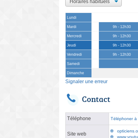
Lundi
Mardi
9h - 12h30
Mercredi
9h - 12h30
Jeudi
9h - 12h30
Vendredi
9h - 12h30
Samedi
Dimanche
Signaler une erreur
Contact
Téléphone
Téléphoner à l
opticiens.
Site web
www.yout