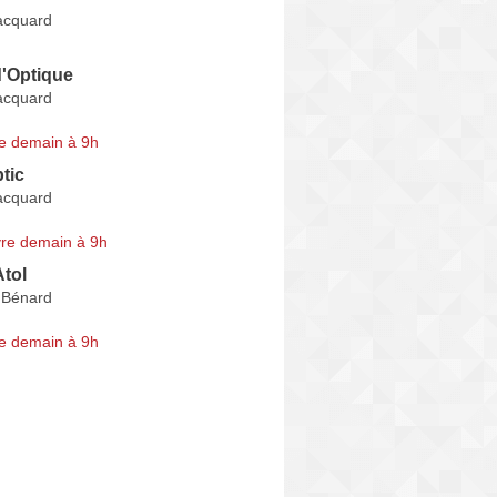
acquard
d'Optique
acquard
e demain à 9h
tic
acquard
re demain à 9h
Atol
 Bénard
e demain à 9h