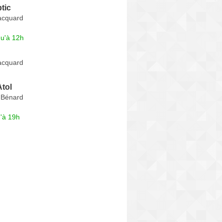
tic
acquard
qu'à 12h
acquard
Atol
 Bénard
'à 19h