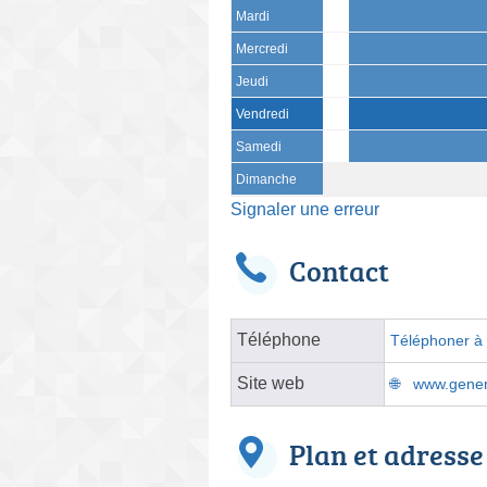
Mardi
Mercredi
Jeudi
Vendredi
Samedi
Dimanche
Signaler une erreur
Contact
Téléphone
Téléphoner à l
Site web
www.gener
Plan et adresse