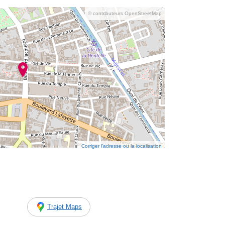
© contributeurs OpenStreetMap
Corriger l’adresse ou la localisation
Trajet Maps