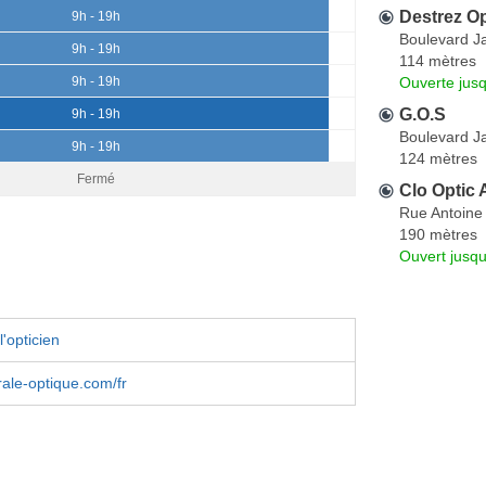
Destrez Op
9h - 19h
Boulevard J
9h - 19h
114 mètres
Ouverte jus
9h - 19h
G.O.S
9h - 19h
Boulevard J
9h - 19h
124 mètres
Fermé
Clo Optic 
Rue Antoine
190 mètres
Ouvert jusqu
'opticien
ale-optique.com/fr