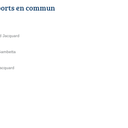
ports en commun
d Jacquard
Gambetta
Jacquard