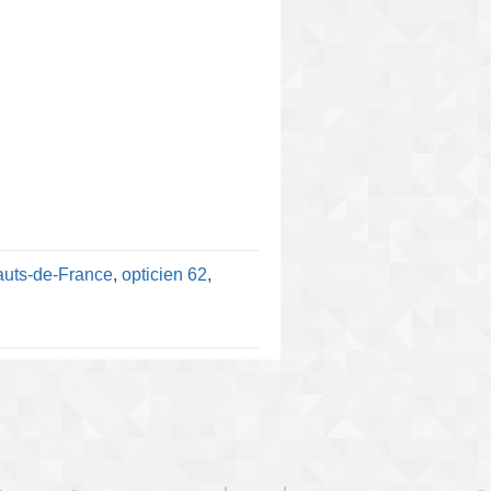
auts-de-France
,
opticien 62
,