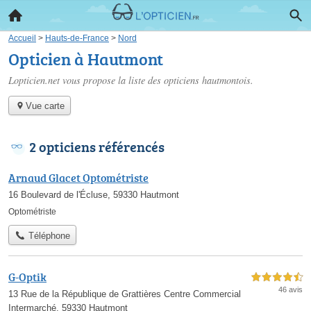
Accueil
>
Hauts-de-France
>
Nord
Opticien à Hautmont
Lopticien.net vous propose la liste des
opticiens hautmontois
.
Vue carte
2 opticiens référencés
Arnaud Glacet Optométriste
16 Boulevard de l'Écluse, 59330 Hautmont
Optométriste
Téléphone
G-Optik
4,5 étoiles sur 5
46 avis
13 Rue de la République de Grattières Centre Commercial
Intermarché, 59330 Hautmont