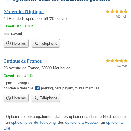
Générale d'Optique
5,0 étoiles sur 5
402 avis
48 Rue de l'Espérance, 59720 Louvroil
Ouvert jusqu'à 20h
tiers payant
Horaires
Téléphone
Optique de France
5,0 étoiles sur 5
64 avis
28 avenue de France, 59600 Maubeuge
Ouvert jusqu'à 19h
Opticien visagiste
opticien à domicile
,
parking
,
tiers payant
,
toutes marques
Horaires
Téléphone
L'Opticien recense également d'autres opticiennes dans le Nord, comme
: un
opticien près de Tourcoing
, des
opticiens à Roubaix
, un
opticien à
Lille
.