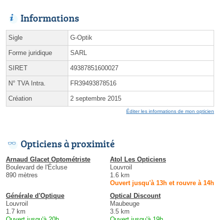
Informations
Sigle
G-Optik
Forme juridique
SARL
SIRET
49387851600027
N° TVA Intra.
FR39493878516
Création
2 septembre 2015
Éditer les informations de mon opticien
Opticiens à proximité
Arnaud Glacet Optométriste
Atol Les Opticiens
Boulevard de l'Écluse
Louvroil
890 mètres
1.6 km
Ouvert jusqu'à 13h et rouvre à 14h
Générale d'Optique
Optical Discount
Louvroil
Maubeuge
1.7 km
3.5 km
Ouvert jusqu'à 20h
Ouvert jusqu'à 19h