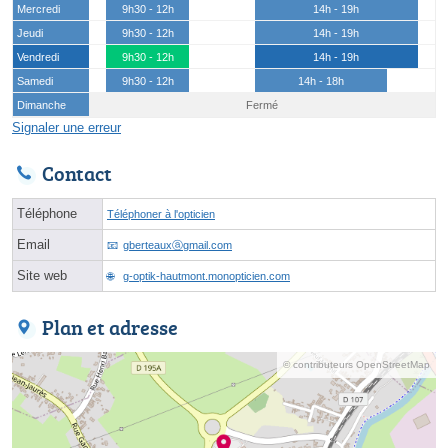
Mercredi
9h30 - 12h
14h - 19h
Jeudi
9h30 - 12h
14h - 19h
Vendredi
9h30 - 12h
14h - 19h
Samedi
9h30 - 12h
14h - 18h
Dimanche
Fermé
Signaler une erreur
Contact
Téléphone
Téléphoner à l'opticien
Email
gberteauxⓐgmail.com
Site web
g-optik-hautmont.monopticien.com
Plan et adresse
© contributeurs OpenStreetMap