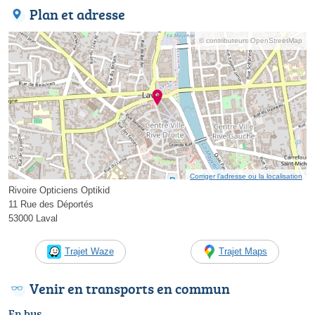
Plan et adresse
© contributeurs OpenStreetMap
Corriger l’adresse ou la localisation
Rivoire Opticiens Optikid
11 Rue des Déportés
53000 Laval
Trajet Waze
Trajet Maps
Venir en transports en commun
En bus