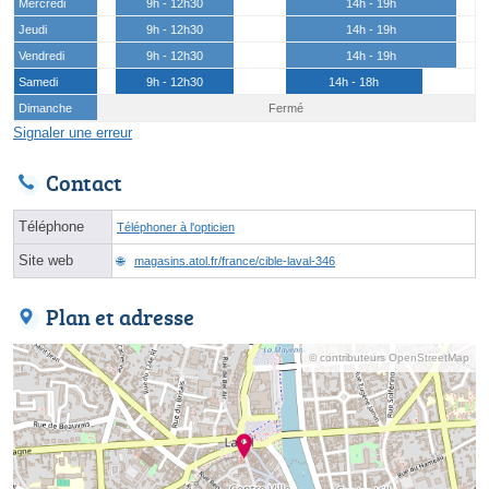
Mercredi
9h - 12h30
14h - 19h
Jeudi
9h - 12h30
14h - 19h
Vendredi
9h - 12h30
14h - 19h
Samedi
9h - 12h30
14h - 18h
Dimanche
Fermé
Signaler une erreur
Contact
Téléphone
Téléphoner à l'opticien
Site web
magasins.atol.fr/france/cible-laval-346
Plan et adresse
© contributeurs OpenStreetMap