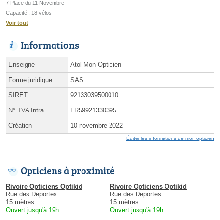
7 Place du 11 Novembre
Capacité : 18 vélos
Voir tout
Informations
Enseigne
Atol Mon Opticien
Forme juridique
SAS
SIRET
92133039500010
N° TVA Intra.
FR59921330395
Création
10 novembre 2022
Éditer les informations de mon opticien
Opticiens à proximité
Rivoire Opticiens Optikid
Rivoire Opticiens Optikid
Rue des Déportés
Rue des Déportés
15 mètres
15 mètres
Ouvert jusqu'à 19h
Ouvert jusqu'à 19h