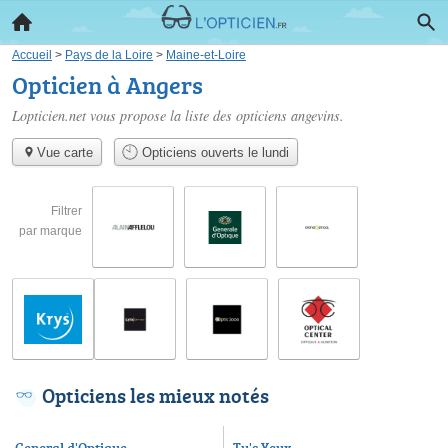
Accueil
>
Pays de la Loire
>
Maine-et-Loire
Opticien à Angers
Lopticien.net vous propose la liste des
opticiens angevins
.
Vue carte
Opticiens ouverts le lundi
Filtrer
par marque
Opticiens les mieux notés
General d'Optique
Ty's Yeux