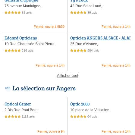
75 avenue Montaigne,
42 Rue Saint-Laud,
82 avis
30 avis
5,0 étoiles sur 5
5,0 étoiles sur 5
Fermé, ouvre à 9h30
Fermé, ouvre à 14h
Edgard Opticiens
Opticien ANGERS ALSACE - ALAI
N AFFLELOU
10 Rue Chaussée Saint Pierre,
25 Rue d'Alsace,
616 avis
584 avis
5,0 étoiles sur 5
5,0 étoiles sur 5
Fermé, ouvre à 14h
Fermé, ouvre à 14h
Afficher tout
La sélection sur Angers
Optical Center
Optic 2000
2 Bis Rue Paul Bert,
10 place de la Visitation,
1112 avis
64 avis
5,0 étoiles sur 5
5,0 étoiles sur 5
Fermé, ouvre à 9h
Fermé, ouvre à 14h