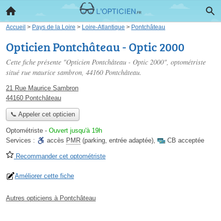
Accueil
>
Pays de la Loire
>
Loire-Atlantique
>
Pontchâteau
Opticien Pontchâteau - Optic 2000
Cette fiche présente "Opticien Pontchâteau - Optic 2000", optométriste
situé
rue maurice sambron
, 44160 Pontchâteau.
21 Rue Maurice Sambron
44160 Pontchâteau
📞 Appeler cet opticien
Optométriste
-
Ouvert jusqu'à 19h
Services :
accès
PMR
(parking, entrée adaptée)
,
CB acceptée
Recommander cet optométriste
Améliorer cette fiche
Autres opticiens à Pontchâteau