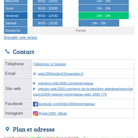
Mercredi
9h30 - 12h30
14h - 19h
Jeudi
9h30 - 12h30
14h - 19h
Vendredi
9h30 - 12h30
14h - 19h
Samedi
9h30 - 12h30
14h - 18h
Dimanche
Fermé
Signaler une erreur
Contact
Téléphone
Téléphoner à l'opticien
Email
optic2000peden2ⓐwanadoo.fr
opticiens.optic2000.com/pontchateau
Site web
opticien.optic2000.com/pays-de-la-loire/loire-atlantique/pontchat
eau/c01845-opticien-pontchateau-optic-2000-779
Facebook
facebook.com/Optic2000pontchateau/
Instagram
@optic2000_officiel
Plan et adresse