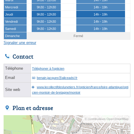
Mercredi
9h30 - 12h30
14h - 19h
Jeudi
9h30 - 12h30
14h - 19h
Vendredi
9h30 - 12h30
14h - 19h
Samedi
9h30 - 12h30
14h - 19h
Dimanche
Fermé
Signaler une erreur
Contact
Téléphone
Téléphoner à l'opticien
Email
benain.jacquesⓐaliceadsl.fr
www.lecollectifdeslunetiers.fr/opticien/france/loire-atlantique/opti
Site web
cien-montoir-de-bretagne/montoir
Plan et adresse
© contributeurs OpenStreetMap