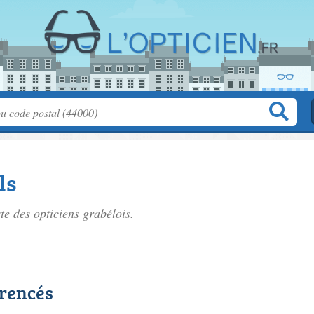
ls
ste des
opticiens grabélois
.
érencés