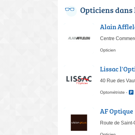
Opticiens dans
Alain Affle
Centre Commerc
Opticien
Lissac l'Op
40 Rue des Vaut
Optométriste
-
AF Optique
Route de Saint-
Opticien