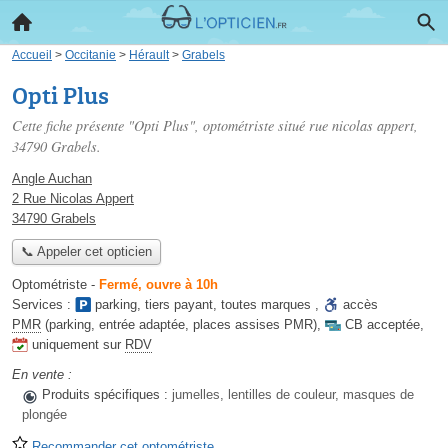
Accueil
>
Occitanie
>
Hérault
>
Grabels
Opti Plus
Cette fiche présente "Opti Plus", optométriste situé
rue nicolas appert
,
34790 Grabels.
Angle Auchan
2 Rue Nicolas Appert
34790 Grabels
📞 Appeler cet opticien
Optométriste
-
Fermé, ouvre à 10h
Services :
parking
,
tiers payant
,
toutes marques
,
accès
PMR
(parking, entrée adaptée, places assises PMR)
,
CB acceptée
,
uniquement sur
RDV
En vente :
Produits spécifiques :
jumelles, lentilles de couleur, masques de
plongée
Recommander cet optométriste