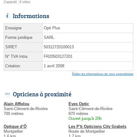
Capacité : 8 vélos
Informations
Enseigne
Opti Plus
Forme juridique
SARL
SIRET
50312720100013
N° TVA Intra.
FR20503127201
Création
1 avril 2008
Éditer les informations de mon optométriste
Opticiens à proximité
Alain Afflelou
Eyes Optic
Saint-Clément-de-Rivière
Saint-Clément-de-Rivière
700 mètres
870 mètres
Ouvert jusqu'à 20h
Optique d’Ô
Les P'ti Opticiens City Grabels
Montpellier
Route de Montpellier
1.6 km
1.7 km