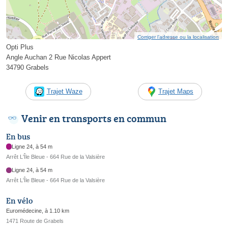
Corriger l’adresse ou la localisation
Opti Plus
Angle Auchan 2 Rue Nicolas Appert
34790 Grabels
Trajet Waze
Trajet Maps
Venir en transports en commun
En bus
Ligne 24, à 54 m
Arrêt L'Île Bleue - 664 Rue de la Valsière
Ligne 24, à 54 m
Arrêt L'Île Bleue - 664 Rue de la Valsière
En vélo
Euromédecine, à 1.10 km
1471 Route de Grabels