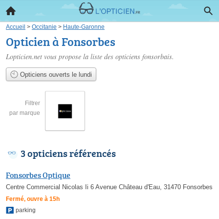
Accueil
>
Occitanie
>
Haute-Garonne
Opticien à Fonsorbes
Lopticien.net vous propose la liste des
opticiens fonsorbais
.
Opticiens ouverts le lundi
Filtrer
par marque
3 opticiens référencés
Fonsorbes Optique
Centre Commercial Nicolas Ii 6 Avenue Château d'Eau, 31470 Fonsorbes
Fermé, ouvre à 15h
parking