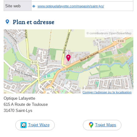
Site web
www.optiquelafayette.com/magasin/saint-lys/
Plan et adresse
© contributeurs OpenStreetMap
Corriger l’adresse ou la localisation
Optique Lafayette
615 A Route de Toulouse
31470 Saint-Lys
Trajet Waze
Trajet Maps