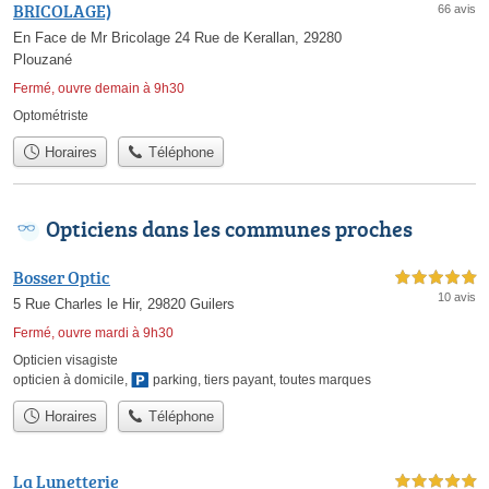
BRICOLAGE)
66 avis
En Face de Mr Bricolage 24 Rue de Kerallan, 29280
Plouzané
Fermé, ouvre demain à 9h30
Optométriste
Horaires
Téléphone
Opticiens dans les communes proches
Bosser Optic
5,0 étoiles sur 5
10 avis
5 Rue Charles le Hir, 29820 Guilers
Fermé, ouvre mardi à 9h30
Opticien visagiste
opticien à domicile
,
parking
,
tiers payant
,
toutes marques
Horaires
Téléphone
La Lunetterie
5,0 étoiles sur 5