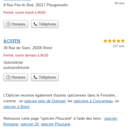
98 avis
9 Rue Pen Ar Bed, 29217 Plougonvelin
Fermé, ouvre mardi à 9h00
Horaires
Téléphone
ACUITIS
5,0 étoiles sur 5
197 avis
39 Rue de Siam, 29200 Brest
Fermé, ouvre demain à 9h30
Optométriste
audioprothésiste
Horaires
Téléphone
L'Opticien recense également d'autres opticiennes dans le Finistère,
comme : un
opticien près de Quimper
, les
opticiens à Concarneau
, un
opticien à Brest
.
Retrouvez cette page "
opticien Plouzané
" à l'aide des liens :
opticien
Bretagne
,
opticien 29
,
opticien Plouzané
.