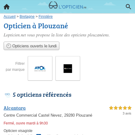
Accueil
>
Bretagne
>
Finistère
Opticien à Plouzané
Lopticien.net vous propose la liste des
opticiens plouzanéens
.
Opticiens ouverts le lundi
Filtrer
par marque
5 opticiens référencés
Alcantara
5,0 étoiles sur 5
3 avis
Centre Commercial Castel Nevez, 29280 Plouzané
Fermé, ouvre mardi à 9h30
Opticien visagiste