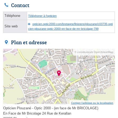
Contact
Téléphone
Téléphoner à l'opticien
opticien.optic2000.com/bretagne/finistere/plouzane/c03735-opti
Site web
cien-plouzane-optic-2000-en-face-de-mr-bricolage-799
Plan et adresse
© contributeurs OpenStreetMap
Corriger l’adresse ou la localisation
Opticien Plouzané - Optic 2000 - (en face de Mr BRICOLAGE)
En Face de Mr Bricolage 24 Rue de Kerallan