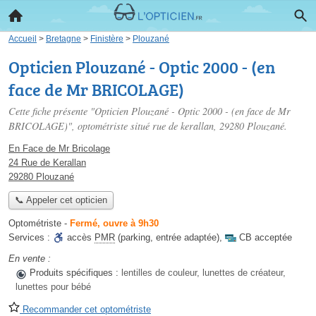
Accueil
>
Bretagne
>
Finistère
>
Plouzané
Opticien Plouzané - Optic 2000 - (en
face de Mr BRICOLAGE)
Cette fiche présente "Opticien Plouzané - Optic 2000 - (en face de Mr
BRICOLAGE)", optométriste situé
rue de kerallan
, 29280 Plouzané.
En Face de Mr Bricolage
24 Rue de Kerallan
29280 Plouzané
📞 Appeler cet opticien
Optométriste
-
Fermé, ouvre à 9h30
Services :
accès
PMR
(parking, entrée adaptée)
,
CB acceptée
En vente :
Produits spécifiques :
lentilles de couleur, lunettes de créateur,
lunettes pour bébé
Recommander cet optométriste