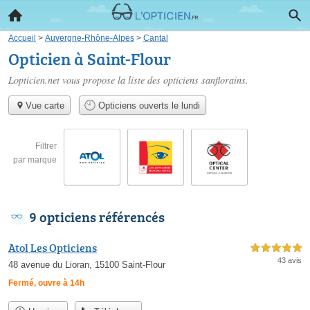
Accueil
>
Auvergne-Rhône-Alpes
>
Cantal
Opticien à Saint-Flour
Lopticien.net vous propose la liste des
opticiens sanflorains
.
Vue carte
Opticiens ouverts le lundi
Filtrer
par marque
9 opticiens référencés
Atol Les Opticiens
5,0 étoiles sur 5
43 avis
48 avenue du Lioran, 15100 Saint-Flour
Fermé, ouvre à 14h