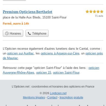
Premium Opticiens Berthelot
5,0 étoiles sur 5
71 avis
place de la Halle Aux Bleds, 15100 Saint-Flour
Fermé, ouvre à 14h
Horaires
Téléphone
L'Opticien recense également d'autres lunetiers dans le Cantal, comme :
un
opticien sur Aurillac
, les
opticiens à Arpajon-sur-Cère
, un
opticien près
de Mauriac
.
Retrouvez cette page "
opticien Saint-Flour
" à l'aide des liens :
opticien
Auvergne-Rhône-Alpes
,
opticien 15
,
opticien Saint-Flour
.
L'Opticien.net : coordonnées et horaires des opticiens en France
© 2026
Lopticien.net
Mentions légales
-
Contact
-
Inscription gratuite