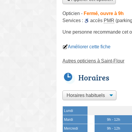
Opticien
-
Fermé, ouvre à 9h
Services :
accès
PMR
(parking
Une personne
recommande
cet o
Améliorer cette fiche
Autres opticiens à Saint-Flour
Horaires
Lundi
Mardi
9h - 12h
Mercredi
9h - 12h