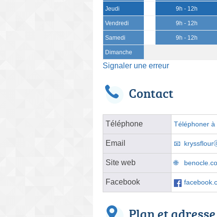
Jeudi
9h - 12h
Vendredi
9h - 12h
Samedi
9h - 12h
Dimanche
Signaler une erreur
Contact
Téléphone
Téléphoner à l
Email
kryssflour
Site web
benocle.c
Facebook
facebook.
Plan et adresse