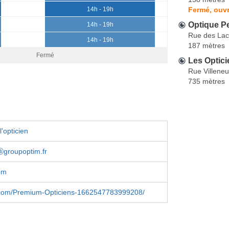
Fermé, ouvr
14h - 19h
Optique Pe
14h - 19h
Rue des Lac
14h - 19h
187 mètres
Fermé
Les Optici
Rue Villene
735 mètres
'opticien
ⓐgroupoptim.fr
om
com/Premium-Opticiens-1662547783999208/