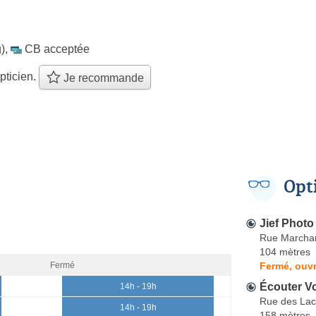
)
,
CB acceptée
pticien.
Je recommande
Opt
Jief Photo
Rue Marcha
104 mètres
Fermé, ouvr
Fermé
Écouter Vo
14h - 19h
Rue des Lac
14h - 19h
158 mètres