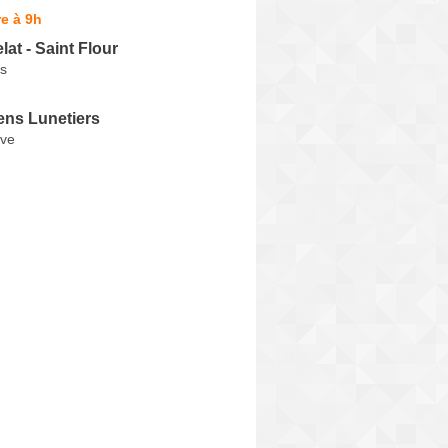
e à 9h
lat - Saint Flour
s
ens Lunetiers
uve