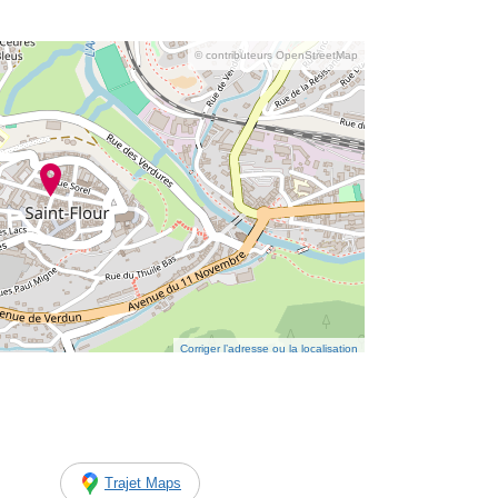
© contributeurs OpenStreetMap
Corriger l’adresse ou la localisation
Trajet Maps