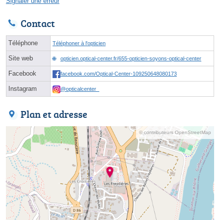
Signaler une erreur
Contact
Téléphone
Téléphoner à l'opticien
Site web
opticien.optical-center.fr/655-opticien-soyons-optical-center
Facebook
facebook.com/Optical-Center-109250648080173
Instagram
@opticalcenter_
Plan et adresse
© contributeurs OpenStreetMap