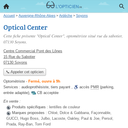
Accueil
>
Auvergne-Rhône-Alpes
>
Ardèche
>
Soyons
Optical Center
Cette fiche présente "Optical Center", optométriste situé
rue du sabotier
,
07130 Soyons.
Centre Commercial Pont des Lônes
15 Rue du Sabotier
07130 Soyons
📞 Appeler cet opticien
Optométriste
-
Fermé, ouvre à 9h
Services :
audioprothésiste
,
tiers payant
,
accès
PMR
(parking,
entrée adaptée)
,
CB acceptée
En vente :
Produits spécifiques :
lentilles de couleur
Marques proposées :
Chloé, Dolce & Gabbana, Façonnable,
GUCCI, Hugo Boss, Julbo, Lacoste, Oakley, Paul & Joe, Persol,
Prada, Ray-Ban, Tom Ford