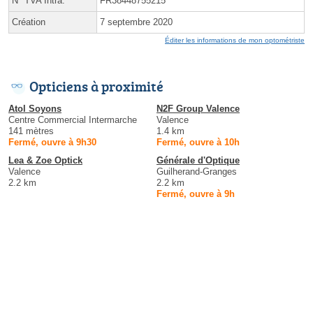
N° TVA Intra.
FR38448755215
Création
7 septembre 2020
Éditer les informations de mon optométriste
Opticiens à proximité
Atol Soyons
N2F Group Valence
Centre Commercial Intermarche
Valence
141 mètres
1.4 km
Fermé, ouvre à 9h30
Fermé, ouvre à 10h
Lea & Zoe Optick
Générale d'Optique
Valence
Guilherand-Granges
2.2 km
2.2 km
Fermé, ouvre à 9h