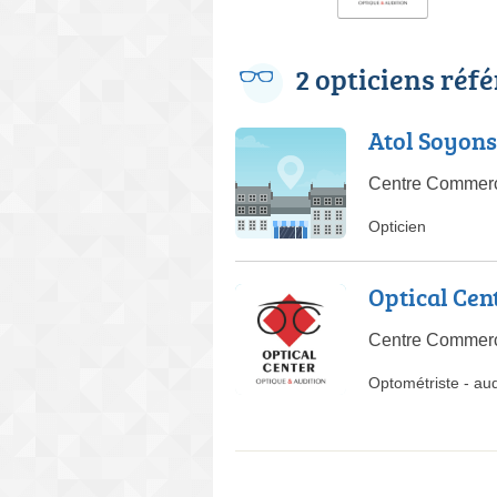
2 opticiens réf
Atol Soyons
Centre Commerc
Opticien
Optical Cen
Centre Commerc
Optométriste
-
aud