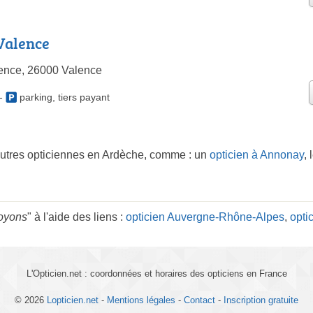
Valence
ence, 26000 Valence
-
parking
,
tiers payant
autres opticiennes en Ardèche, comme : un
opticien à Annonay
,
Soyons
" à l'aide des liens :
opticien Auvergne-Rhône-Alpes
,
opti
L'Opticien.net : coordonnées et horaires des opticiens en France
© 2026
Lopticien.net
-
Mentions légales
-
Contact
-
Inscription gratuite