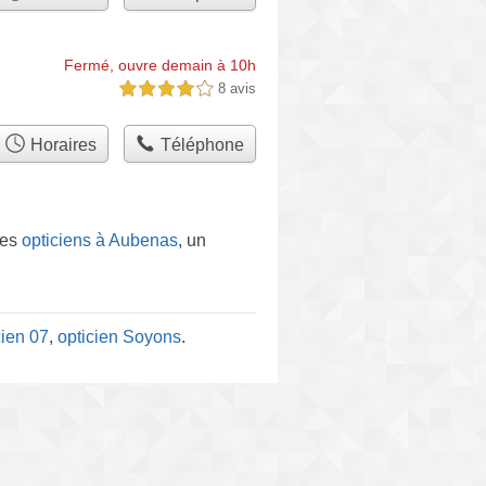
Fermé, ouvre demain à 10h
8 avis
4,0 étoiles sur 5
Horaires
Téléphone
 les
opticiens à Aubenas
, un
cien 07
,
opticien Soyons
.