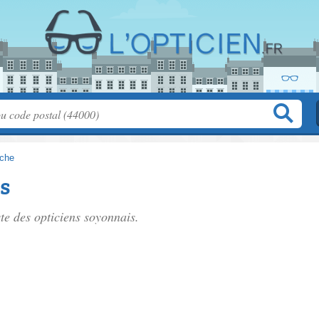
che
s
ste des
opticiens soyonnais
.