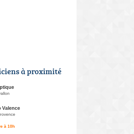
iciens à proximité
Optique
allon
 Valence
Provence
e à 10h