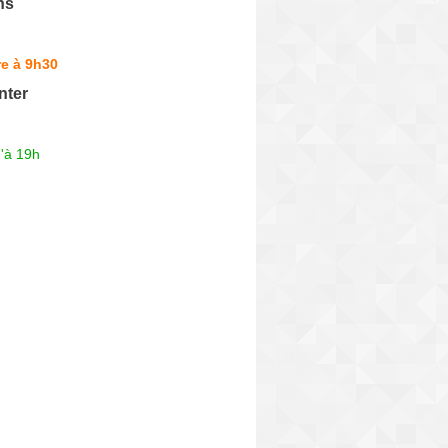
ns
e à 9h30
nter
'à 19h