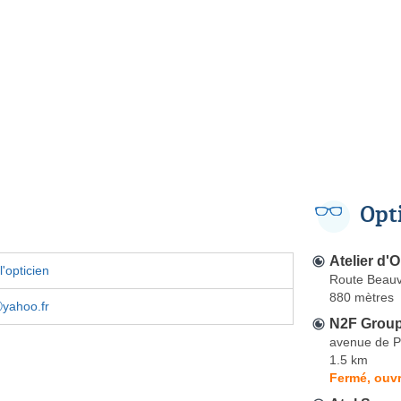
Opt
Atelier d'
'opticien
Route Beauv
880 mètres
ⓐyahoo.fr
N2F Group
avenue de 
1.5 km
Fermé, ouvr