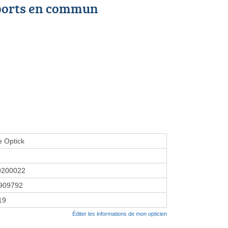
ports en commun
 Optick
9200022
909792
19
Éditer les informations de mon opticien