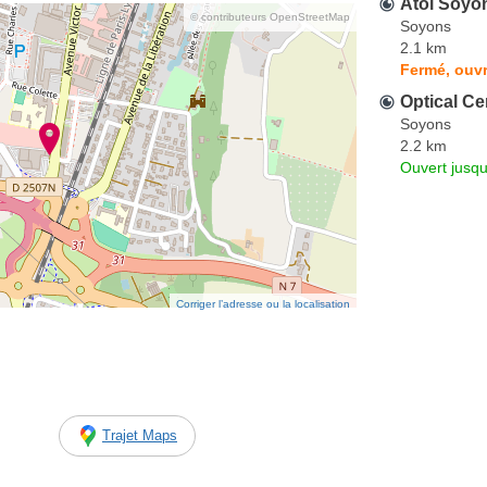
Atol Soyo
© contributeurs OpenStreetMap
Soyons
2.1 km
Fermé, ouvr
Optical Ce
Soyons
2.2 km
Ouvert jusqu
Corriger l’adresse ou la localisation
Trajet Maps