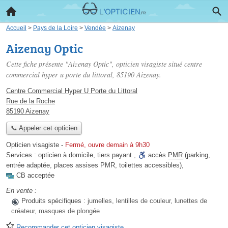
Accueil
>
Pays de la Loire
>
Vendée
>
Aizenay
Aizenay Optic
Cette fiche présente "Aizenay Optic", opticien visagiste situé
centre
commercial hyper u porte du littoral
, 85190 Aizenay.
Centre Commercial Hyper U Porte du Littoral
Rue de la Roche
85190 Aizenay
📞 Appeler cet opticien
Opticien visagiste
-
Fermé, ouvre demain à 9h30
Services :
opticien à domicile
,
tiers payant
,
accès
PMR
(parking,
entrée adaptée, places assises PMR, toilettes accessibles)
,
CB acceptée
En vente :
Produits spécifiques :
jumelles, lentilles de couleur, lunettes de
créateur, masques de plongée
Recommander cet opticien visagiste