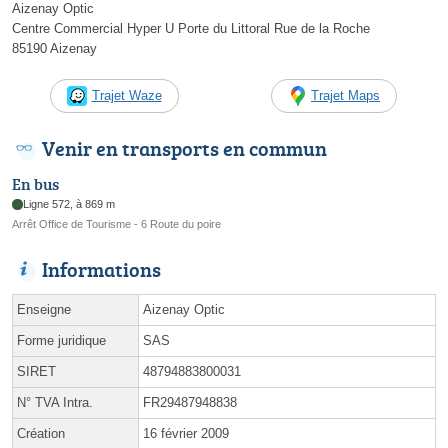
Aizenay Optic
Centre Commercial Hyper U Porte du Littoral Rue de la Roche
85190 Aizenay
Trajet Waze
Trajet Maps
Venir en transports en commun
En bus
Ligne 572, à 869 m
Arrêt Office de Tourisme - 6 Route du poire
Informations
Enseigne
Aizenay Optic
Forme juridique
SAS
SIRET
48794883800031
N° TVA Intra.
FR29487948838
Création
16 février 2009