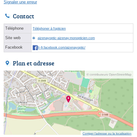
Signaler une erreur
Contact
Téléphone
Téléphoner à l'opticien
Site web
aizenayoptic-aizenay.monopticien.com
Facebook
fr-fr.facebook.com/aizenayoptic/
Plan et adresse
© contributeurs OpenStreetMap
Corriger l’adresse ou la localisation