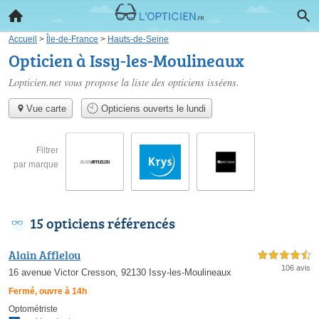
Accueil
>
Île-de-France
>
Hauts-de-Seine
Opticien à Issy-les-Moulineaux
Lopticien.net vous propose la liste des
opticiens isséens
.
Vue carte
Opticiens ouverts le lundi
Filtrer
par marque
15 opticiens référencés
Alain Afflelou
4,5 étoiles sur 5
106 avis
16 avenue Victor Cresson, 92130 Issy-les-Moulineaux
Fermé, ouvre à 14h
Optométriste