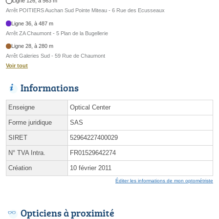
Ligne 126, à 563 m
Arrêt POITIERS Auchan Sud Pointe Miteau - 6 Rue des Ecusseaux
Ligne 36, à 487 m
Arrêt ZA Chaumont - 5 Plan de la Bugellerie
Ligne 28, à 280 m
Arrêt Galeries Sud - 59 Rue de Chaumont
Voir tout
Informations
Enseigne
Optical Center
Forme juridique
SAS
SIRET
52964227400029
N° TVA Intra.
FR01529642274
Création
10 février 2011
Éditer les informations de mon optométriste
Opticiens à proximité