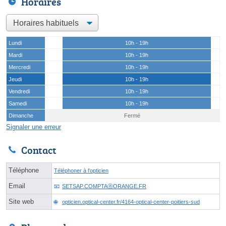
Horaires
Lundi
10h - 19h
Mardi
10h - 19h
Mercredi
10h - 19h
Jeudi
10h - 19h
Vendredi
10h - 19h
Samedi
10h - 19h
Dimanche
Fermé
Signaler une erreur
Contact
Téléphone
Téléphoner à l'opticien
Email
SETSAP.COMPTAⓐORANGE.FR
Site web
opticien.optical-center.fr/4164-optical-center-poitiers-sud