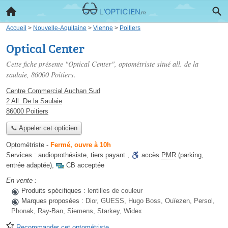
Accueil
>
Nouvelle-Aquitaine
>
Vienne
>
Poitiers
Optical Center
Cette fiche présente "Optical Center", optométriste situé
all. de la
saulaie
, 86000 Poitiers.
Centre Commercial Auchan Sud
2 All. De la Saulaie
86000 Poitiers
📞 Appeler cet opticien
Optométriste
-
Fermé, ouvre à 10h
Services :
audioprothésiste
,
tiers payant
,
accès
PMR
(parking,
entrée adaptée)
,
CB acceptée
En vente :
Produits spécifiques :
lentilles de couleur
Marques proposées :
Dior, GUESS, Hugo Boss, Ouïezen, Persol,
Phonak, Ray-Ban, Siemens, Starkey, Widex
Recommander cet optométriste