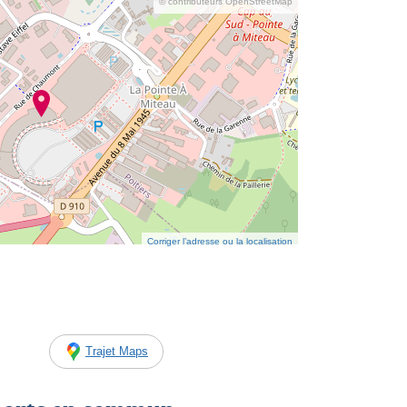
© contributeurs OpenStreetMap
Corriger l’adresse ou la localisation
Trajet Maps