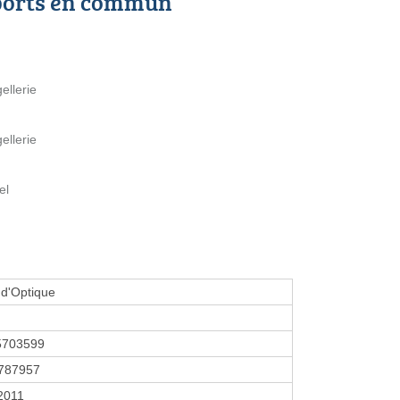
ports en commun
ellerie
ellerie
el
d'Optique
5703599
787957
 2011