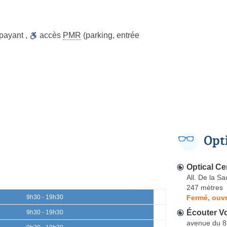
 payant
,
accès
PMR
(parking, entrée
Opt
Optical Ce
All. De la Sa
247 mètres
Fermé, ouvr
9h30 - 19h30
Écouter Vo
9h30 - 19h30
avenue du 8