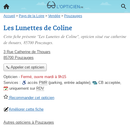
Accueil
>
Pays de la Loire
>
Vendée
>
Pouzauges
Les Lunettes de Coline
Cette fiche présente "Les Lunettes de Coline", opticien situé
rue catherine
de thouars
, 85700 Pouzauges.
3 Rue Catherine de Thouars
85700 Pouzauges
📞 Appeler cet opticien
Opticien
-
Fermé, ouvre mardi à 9h15
Services :
accès
PMR
(parking, entrée adaptée)
,
CB acceptée
,
uniquement sur
RDV
Recommander cet opticien
Améliorer cette fiche
Autres opticiens à Pouzauges