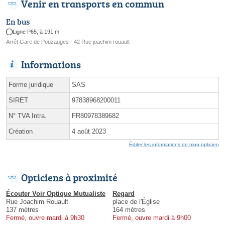
Venir en transports en commun
En bus
Ligne P65, à 191 m
Arrêt Gare de Pouzauges - 42 Rue joachim rouault
Informations
Forme juridique
SAS
SIRET
97838968200011
N° TVA Intra.
FR80978389682
Création
4 août 2023
Éditer les informations de mon opticien
Opticiens à proximité
Écouter Voir Optique Mutualiste
Regard
Rue Joachim Rouault
place de l'Église
137 mètres
164 mètres
Fermé, ouvre mardi à 9h30
Fermé, ouvre mardi à 9h00