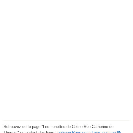
Retrouvez cette page "Les Lunettes de Coline Rue Catherine de
Thouars" en partant des liens :
opticien Pays de la Loire
,
opticien 85
,