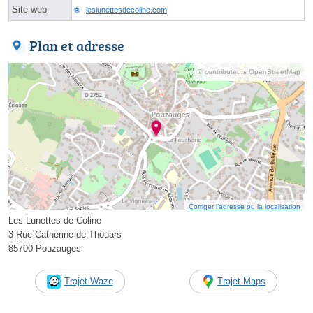
Site web
leslunettesdecoline.com
Plan et adresse
© contributeurs OpenStreetMap
Corriger l’adresse ou la localisation
Les Lunettes de Coline
3 Rue Catherine de Thouars
85700 Pouzauges
Trajet Waze
Trajet Maps