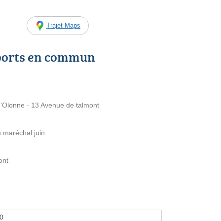
Trajet Maps
ports en commun
'Olonne - 13 Avenue de talmont
 maréchal juin
ont
00