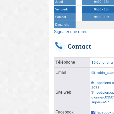
Jeudi
9h30 - 13h
Vendredi
9h30 - 13h
Samedi
9h30 - 13h
Dimanche
Signaler une erreur
Contact
Téléphone
Téléphoner à l
Email
robin_sab
opticiens.
2073
Site web
opticien.o
olonne/c03503
super-u-57
Facebook
facebook.