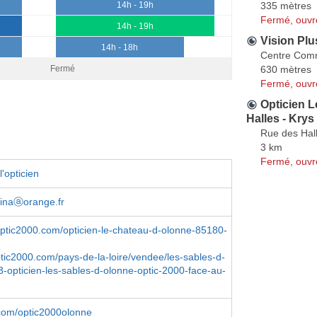
335 mètres
14h - 19h
Fermé, ouvr
14h - 19h
Vision Plu
14h - 18h
Centre Comm
630 mètres
Fermé
Fermé, ouvr
Opticien L
Halles - Krys
Rue des Hal
3 km
Fermé, ouvr
'opticien
rinaⓐorange.fr
optic2000.com/opticien-le-chateau-d-olonne-85180-
ptic2000.com/pays-de-la-loire/vendee/les-sables-d-
-opticien-les-sables-d-olonne-optic-2000-face-au-
com/optic2000olonne