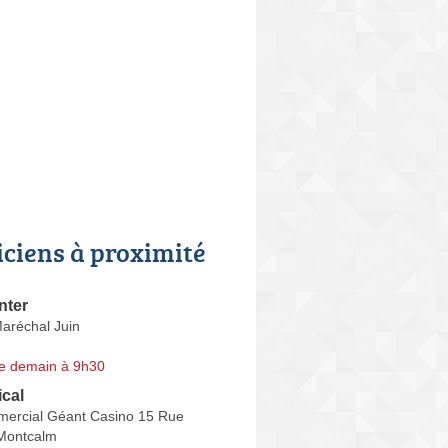
iciens à proximité
nter
aréchal Juin
e demain à 9h30
cal
ercial Géant Casino 15 Rue
Montcalm