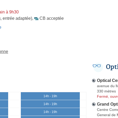
ain à 9h30
, entrée adaptée)
,
CB acceptée
e
lonne
Opt
Optical Ce
avenue du M
330 mètres
Fermé, ouvr
14h - 19h
Grand Opti
14h - 19h
Centre Comm
14h - 19h
General de 