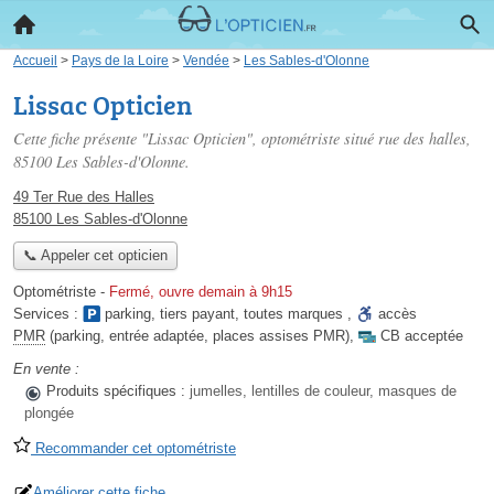
Accueil
>
Pays de la Loire
>
Vendée
>
Les Sables-d'Olonne
Lissac Opticien
Cette fiche présente "Lissac Opticien", optométriste situé
rue des halles
,
85100 Les Sables-d'Olonne.
49 Ter Rue des Halles
85100 Les Sables-d'Olonne
📞 Appeler cet opticien
Optométriste
-
Fermé, ouvre demain à 9h15
Services :
parking
,
tiers payant
,
toutes marques
,
accès
PMR
(parking, entrée adaptée, places assises PMR)
,
CB acceptée
En vente :
Produits spécifiques :
jumelles, lentilles de couleur, masques de
plongée
Recommander cet optométriste
Améliorer cette fiche