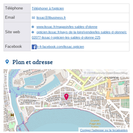
Téléphone
Téléphoner à l'opticien
Email
lissacⓐ9business.fr
www.lissac.fr/magasin/les-sables-d'olonne
Site web
opticien.lissac.fr/pays-de-la-loire/vendee/les-sables-d-olonne/c
02077-lissac-l-opticien-les-sables-d-olonne-225
Facebook
fr-fr.facebook.com/lissac.opticien
Plan et adresse
© contributeurs OpenStreetMap
Corriger l’adresse ou la localisation