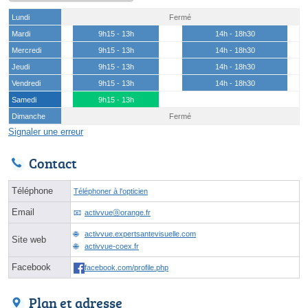
Lundi
Fermé
Mardi
9h15 - 13h
14h - 18h30
Mercredi
9h15 - 13h
14h - 18h30
Jeudi
9h15 - 13h
14h - 18h30
Vendredi
9h15 - 13h
14h - 18h30
Samedi
9h15 - 13h
Dimanche
Fermé
Signaler une erreur
Contact
Téléphone
Téléphoner à l'opticien
Email
activvueⓐorange.fr
activvue.expertsantevisuelle.com
Site web
activvue-coex.fr
Facebook
facebook.com/profile.php
Plan et adresse