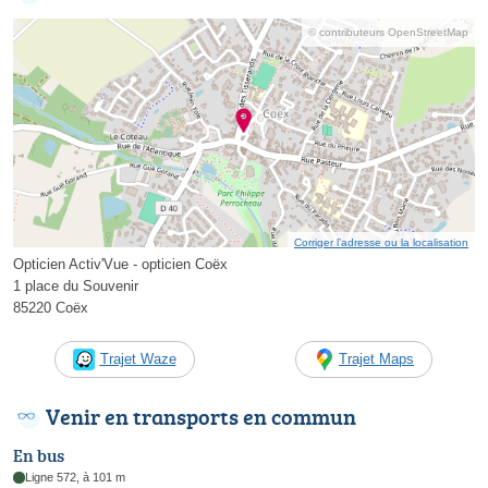
© contributeurs OpenStreetMap
Corriger l’adresse ou la localisation
Opticien Activ'Vue - opticien Coëx
1 place du Souvenir
85220 Coëx
Trajet Waze
Trajet Maps
Venir en transports en commun
En bus
Ligne 572, à 101 m