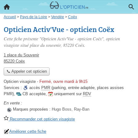
Accueil
>
Pays de la Loire
>
Vendée
>
Coëx
Opticien Activ'Vue - opticien Coëx
Cette fiche présente "Opticien Activ'Vue - opticien Coëx", opticien
visagiste situé
place du souvenir
, 85220 Coëx.
1 place du Souvenir
85220 Coëx
📞 Appeler cet opticien
Opticien visagiste
-
Fermé, ouvre mardi à 9h15
Services :
accès
PMR
(parking, entrée adaptée, places assises
PMR)
,
CB acceptée
,
uniquement sur
RDV
En vente :
Marques proposées :
Hugo Boss, Ray-Ban
Recommander cet opticien visagiste
Améliorer cette fiche