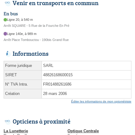
Venir en transports en commun
En bus
Ligne 20, à 540 m
Arrêt SQUARE - 5 Rue de la Fourche En Pré
Ligne 140e, à 989 m
Arrêt Place Tombouctou - 190bis Grand Rue
Informations
Forme juridique
SARL
SIRET
48826168600015
N° TVA Intra.
FR01488261686
Création
28 mars 2006
Éditer les informations de mon optométriste
Opticiens à proximité
La Lunetterie
Optique Centrale