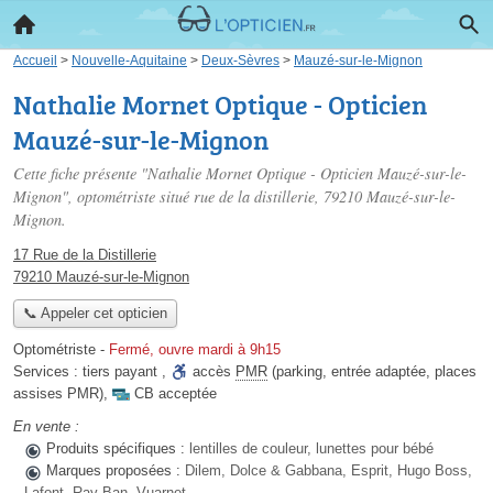
Accueil
>
Nouvelle-Aquitaine
>
Deux-Sèvres
>
Mauzé-sur-le-Mignon
Nathalie Mornet Optique - Opticien
Mauzé-sur-le-Mignon
Cette fiche présente "Nathalie Mornet Optique - Opticien Mauzé-sur-le-
Mignon", optométriste situé
rue de la distillerie
, 79210 Mauzé-sur-le-
Mignon.
17 Rue de la Distillerie
79210 Mauzé-sur-le-Mignon
📞 Appeler cet opticien
Optométriste
-
Fermé, ouvre mardi à 9h15
Services :
tiers payant
,
accès
PMR
(parking, entrée adaptée, places
assises PMR)
,
CB acceptée
En vente :
Produits spécifiques :
lentilles de couleur, lunettes pour bébé
Marques proposées :
Dilem, Dolce & Gabbana, Esprit, Hugo Boss,
Lafont, Ray-Ban, Vuarnet