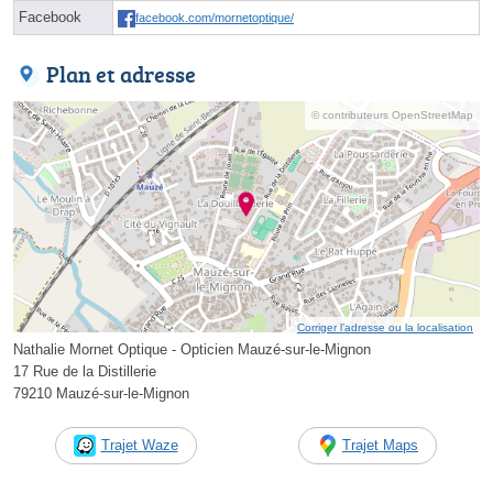
Facebook
facebook.com/mornetoptique/
Plan et adresse
© contributeurs OpenStreetMap
Corriger l’adresse ou la localisation
Nathalie Mornet Optique - Opticien Mauzé-sur-le-Mignon
17 Rue de la Distillerie
79210 Mauzé-sur-le-Mignon
Trajet Waze
Trajet Maps