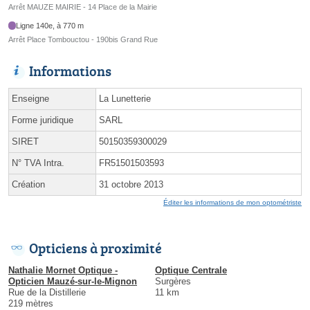
Arrêt MAUZE MAIRIE - 14 Place de la Mairie
Ligne 140e, à 770 m
Arrêt Place Tombouctou - 190bis Grand Rue
Informations
Enseigne
La Lunetterie
Forme juridique
SARL
SIRET
50150359300029
N° TVA Intra.
FR51501503593
Création
31 octobre 2013
Éditer les informations de mon optométriste
Opticiens à proximité
Nathalie Mornet Optique -
Optique Centrale
Opticien Mauzé-sur-le-Mignon
Surgères
Rue de la Distillerie
11 km
219 mètres