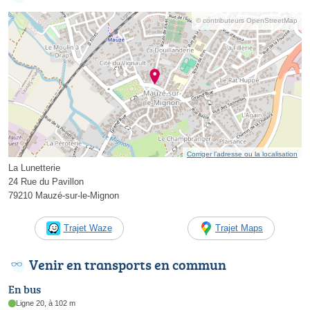
© contributeurs OpenStreetMap
Corriger l’adresse ou la localisation
La Lunetterie
24 Rue du Pavillon
79210 Mauzé-sur-le-Mignon
Trajet Waze
Trajet Maps
Venir en transports en commun
En bus
Ligne 20, à 102 m