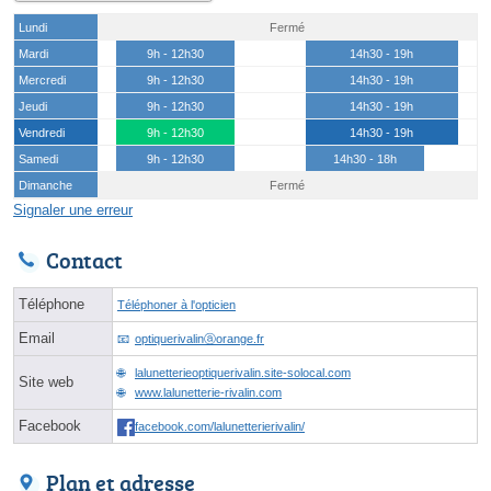
Lundi
Fermé
Mardi
9h - 12h30
14h30 - 19h
Mercredi
9h - 12h30
14h30 - 19h
Jeudi
9h - 12h30
14h30 - 19h
Vendredi
9h - 12h30
14h30 - 19h
Samedi
9h - 12h30
14h30 - 18h
Dimanche
Fermé
Signaler une erreur
Contact
Téléphone
Téléphoner à l'opticien
Email
optiquerivalinⓐorange.fr
lalunetterieoptiquerivalin.site-solocal.com
Site web
www.lalunetterie-rivalin.com
Facebook
facebook.com/lalunetterierivalin/
Plan et adresse