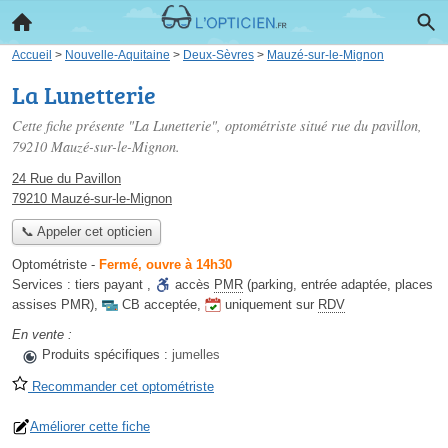
Accueil
>
Nouvelle-Aquitaine
>
Deux-Sèvres
>
Mauzé-sur-le-Mignon
La Lunetterie
Cette fiche présente "La Lunetterie", optométriste situé
rue du pavillon
,
79210 Mauzé-sur-le-Mignon.
24 Rue du Pavillon
79210 Mauzé-sur-le-Mignon
📞 Appeler cet opticien
Optométriste
-
Fermé, ouvre à 14h30
Services :
tiers payant
,
accès
PMR
(parking, entrée adaptée, places
assises PMR)
,
CB acceptée
,
uniquement sur
RDV
En vente :
Produits spécifiques :
jumelles
Recommander cet optométriste
Améliorer cette fiche