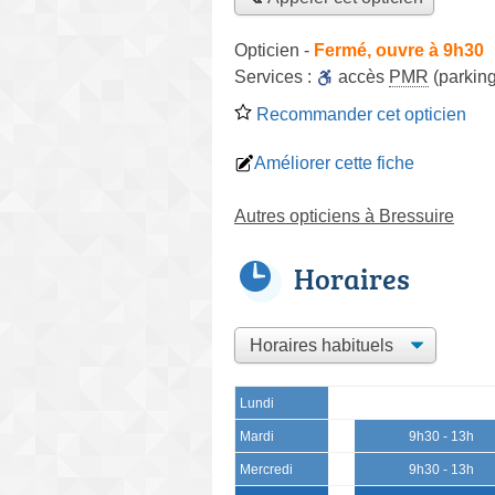
Opticien
-
Fermé, ouvre à 9h30
Services :
accès
PMR
(parking
Recommander cet opticien
Améliorer cette fiche
Autres opticiens à Bressuire
Horaires
Lundi
Mardi
9h30 - 13h
Mercredi
9h30 - 13h