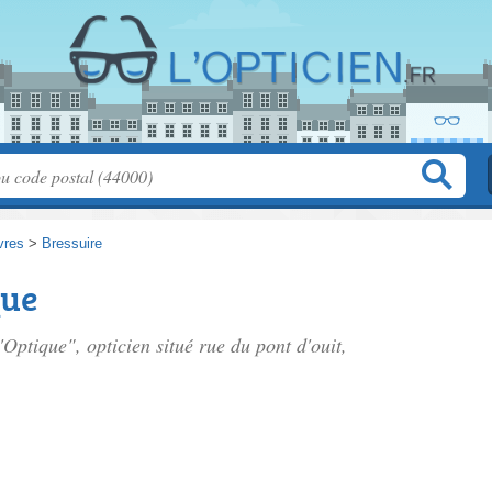
vres
>
Bressuire
que
'Optique", opticien situé
rue du pont d'ouit
,