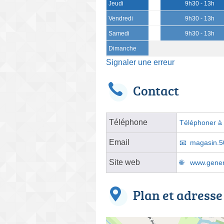
Jeudi
9h30 - 13h
Vendredi
9h30 - 13h
Samedi
9h30 - 13h
Dimanche
Signaler une erreur
Contact
Téléphone
Téléphoner à l
Email
magasin.5
Site web
www.gener
Plan et adresse