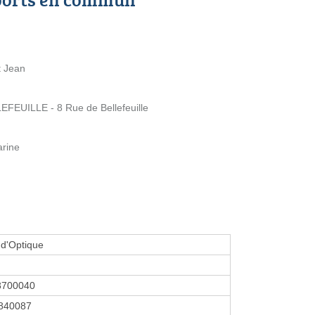
t Jean
UILLE - 8 Rue de Bellefeuille
arine
d'Optique
8700040
840087