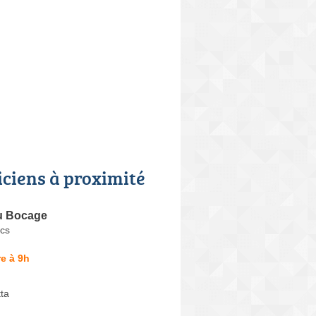
iciens à proximité
u Bocage
cs
e à 9h
ta