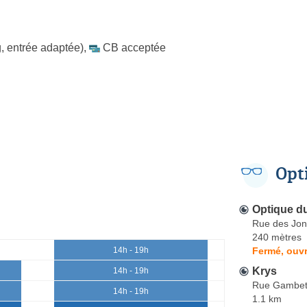
, entrée adaptée)
,
CB acceptée
Opt
Optique d
Rue des Jon
240 mètres
Fermé, ouvr
14h - 19h
Krys
14h - 19h
Rue Gambet
14h - 19h
1.1 km