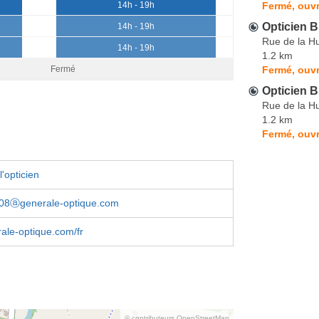
Fermé, ouvr
14h - 19h
Opticien
14h - 19h
Rue de la H
14h - 19h
1.2 km
Fermé, ouvr
Fermé
Opticien B
Rue de la H
1.2 km
Fermé, ouvr
'opticien
08ⓐgenerale-optique.com
ale-optique.com/fr
© contributeurs OpenStreetMap