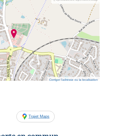
Corriger l’adresse ou la localisation
Trajet Maps
ports en commun