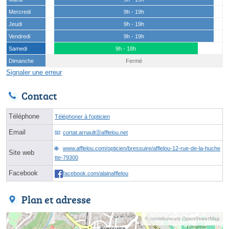
Mercredi
9h - 19h
Jeudi
9h - 19h
Vendredi
9h - 19h
Samedi
9h - 18h
Dimanche
Fermé
Signaler une erreur
Contact
Téléphone
Téléphoner à l'opticien
Email
cortat.arnaultⓐafflelou.net
www.afflelou.com/opticien/bressuire/afflelou-12-rue-de-la-huche
Site web
tte-79300
Facebook
facebook.com/alainafflelou
Plan et adresse
© contributeurs OpenStreetMap