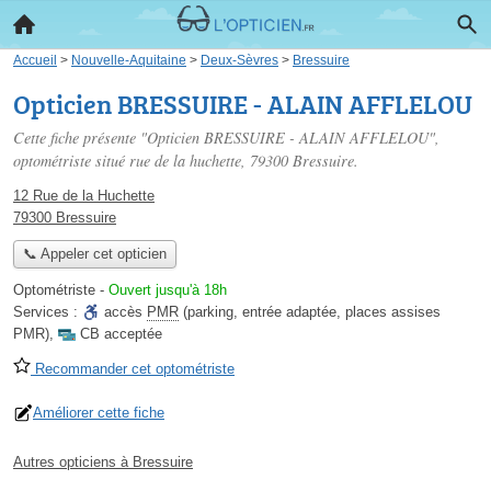
Accueil
>
Nouvelle-Aquitaine
>
Deux-Sèvres
>
Bressuire
Opticien BRESSUIRE - ALAIN AFFLELOU
Cette fiche présente "Opticien BRESSUIRE - ALAIN AFFLELOU",
optométriste situé
rue de la huchette
, 79300 Bressuire.
12 Rue de la Huchette
79300 Bressuire
📞 Appeler cet opticien
Optométriste
-
Ouvert jusqu'à 18h
Services :
accès
PMR
(parking, entrée adaptée, places assises
PMR)
,
CB acceptée
Recommander cet optométriste
Améliorer cette fiche
Autres opticiens à Bressuire