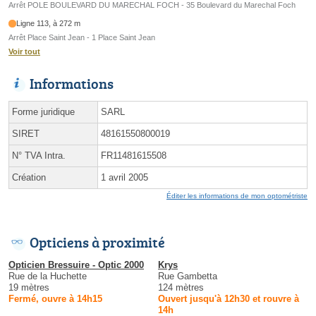
Arrêt POLE BOULEVARD DU MARECHAL FOCH - 35 Boulevard du Marechal Foch
Ligne 113, à 272 m
Arrêt Place Saint Jean - 1 Place Saint Jean
Voir tout
Informations
Forme juridique
SARL
SIRET
48161550800019
N° TVA Intra.
FR11481615508
Création
1 avril 2005
Éditer les informations de mon optométriste
Opticiens à proximité
Opticien Bressuire - Optic 2000
Krys
Rue de la Huchette
Rue Gambetta
19 mètres
124 mètres
Fermé, ouvre à 14h15
Ouvert jusqu'à 12h30 et rouvre à
14h