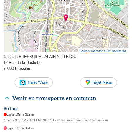
Corriger l’adresse ou la localisation
Opticien BRESSUIRE - ALAIN AFFLELOU
12 Rue de la Huchette
79300 Bressuire
Trajet Waze
Trajet Maps
Venir en transports en commun
En bus
Ligne 109, à 319 m
Arrêt BOULEVARD CLEMENCEAU - 21 boulevard Georges Clémenceau
Ligne 110, à 384 m