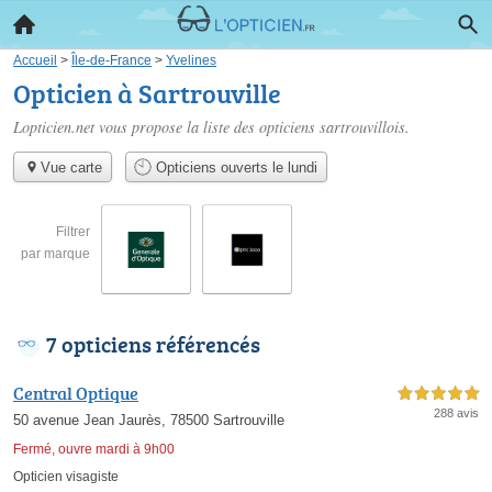
Accueil
>
Île-de-France
>
Yvelines
Opticien à Sartrouville
Lopticien.net vous propose la liste des
opticiens sartrouvillois
.
Vue carte
Opticiens ouverts le lundi
Filtrer
par marque
7 opticiens référencés
Central Optique
5,0 étoiles sur 5
288 avis
50 avenue Jean Jaurès, 78500 Sartrouville
Fermé, ouvre mardi à 9h00
Opticien visagiste