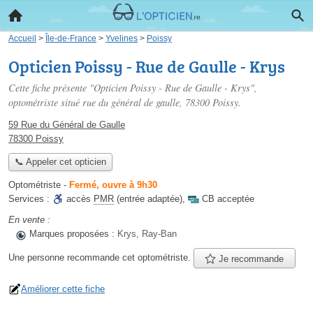
Accueil
>
Île-de-France
>
Yvelines
>
Poissy
Opticien Poissy - Rue de Gaulle - Krys
Cette fiche présente "Opticien Poissy - Rue de Gaulle - Krys",
optométriste situé
rue du général de gaulle
, 78300 Poissy.
59 Rue du Général de Gaulle
78300 Poissy
📞 Appeler cet opticien
Optométriste
-
Fermé, ouvre à 9h30
Services :
accès
PMR
(entrée adaptée)
,
CB acceptée
En vente :
Marques proposées :
Krys, Ray-Ban
Une personne
recommande
cet optométriste.
Je recommande
Améliorer cette fiche