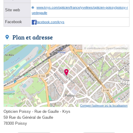
www.krys.com/opticien/france/yvelines/opticien-poissy/poissy-r
Site web
uedegaulle
Facebook
facebook.com/krys
Plan et adresse
© contributeurs OpenStreetMap
Corriger l’adresse ou la localisation
Opticien Poissy - Rue de Gaulle - Krys
59 Rue du Général de Gaulle
78300 Poissy